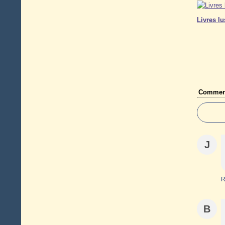
Livres lu
Comment
J
R
B