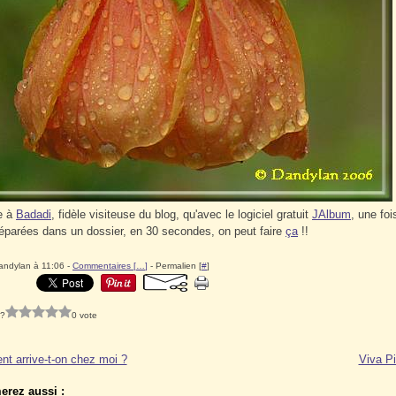
e à
Badadi
, fidèle visiteuse du blog, qu'avec le logiciel gratuit
JAlbum
, une foi
éparées dans un dossier, en 30 secondes, on peut faire
ça
!!
andylan à 11:06 -
Commentaires [
…
]
- Permalien [
#
]
 ?
0 vote
t arrive-t-on chez moi ?
Viva Pi
erez aussi :