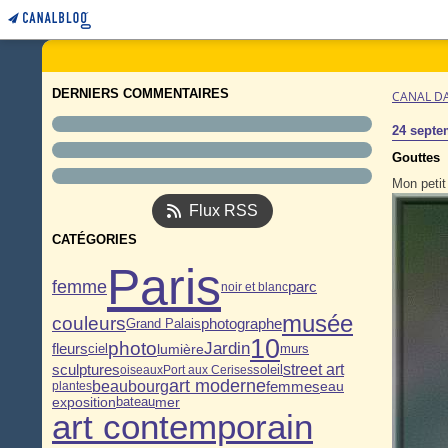
DERNIERS COMMENTAIRES
CANAL D
24 septe
Gouttes
Mon petit
Flux RSS
CATÉGORIES
Paris
femme
parc
noir et blanc
musée
couleurs
photographe
Grand Palais
10
photo
Jardin
fleurs
lumière
murs
ciel
sculptures
street art
soleil
oiseaux
Port aux Cerises
art moderne
beaubourg
femmes
eau
plantes
exposition
mer
bateau
art contemporain