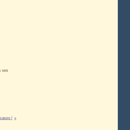
s ses
casso !