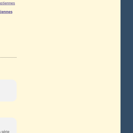
iennes
a série