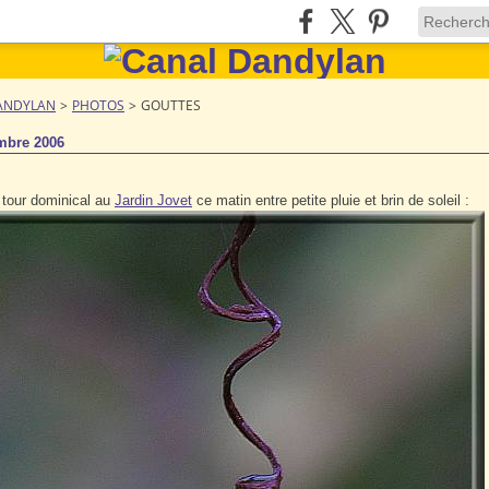
ANDYLAN
>
PHOTOS
>
GOUTTES
mbre 2006
 tour dominical au
Jardin Jovet
ce matin entre petite pluie et brin de soleil :