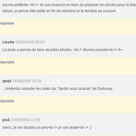
est ma préférée.<br /> Je suis toujours en train de préparer les photos pour le fut
album, je pense être prête en fin de semaine je te tiendrai au courant
épondre
Lisette
25/09/2006 05:03
La pluie a permis de faire de jolies photos. <br /> Bonne journée<br /> A+
épondre
qmjd
24/09/2006 20:16
...j'entends ruisseler les notes du "Jardin sous la pluie" de Debussy...
épondre
josé
24/09/2006 13:59
merci, je me doutais un peu<br /> je vais tester<br /> ;)