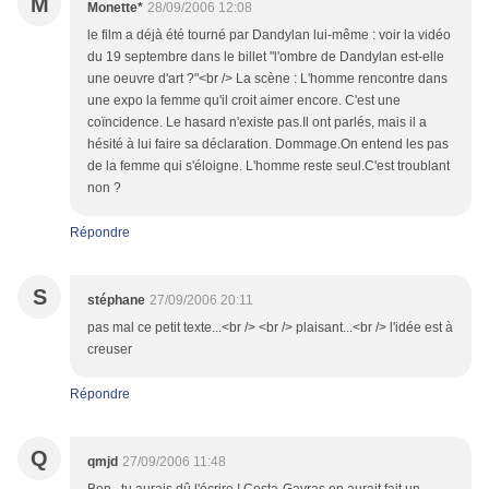
M
Monette*
28/09/2006 12:08
le film a déjà été tourné par Dandylan lui-même : voir la vidéo
du 19 septembre dans le billet "l'ombre de Dandylan est-elle
une oeuvre d'art ?"<br /> La scène : L'homme rencontre dans
une expo la femme qu'il croit aimer encore. C'est une
coïncidence. Le hasard n'existe pas.Il ont parlés, mais il a
hésité à lui faire sa déclaration. Dommage.On entend les pas
de la femme qui s'éloigne. L'homme reste seul.C'est troublant
non ?
Répondre
S
stéphane
27/09/2006 20:11
pas mal ce petit texte...<br /> <br /> plaisant...<br /> l'idée est à
creuser
Répondre
Q
qmjd
27/09/2006 11:48