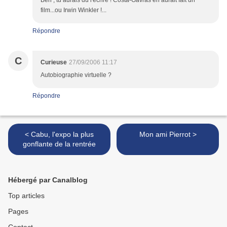
Ben , tu aurais dû l'écrire ! Costa-Gavras en aurait fait un
film...ou Irwin Winkler !...
Répondre
C
Curieuse
27/09/2006 11:17
Autobiographie virtuelle ?
Répondre
< Cabu, l'expo la plus
Mon ami Pierrot >
gonflante de la rentrée
Hébergé par Canalblog
Top articles
Pages