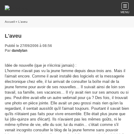
MENU
Accueil
» L'aveu
L'aveu
Publié le 27/09/2006 à 08:56
Par
dandylan
Idée de nouvelle (que je n'écrirai jamais) :
L'homme n'avait pas vu la jeune femme depuis deux-trois ans. Mais il
l'aimait encore. Comme il avait installé des logiciels et la messagerie
électronique chez elle, il lui arrivait de consulter la boîte mail de la
jeune femme pour avoir de ses nouvelles... Il suivait ainsi de loin son
travail, sa famille, ses vacances... Il n'y avait rien sur ses amours ou si
peu. Peut-être avait-elle un autre webmail pour ça ? Des fois, il trouvait
une photo en pièce jointe. Elle avait un peu grossi mais rien qu'en la
regardant, il sentait aussitôt qu'il l'aimait toujours. Pourtant il savait bien
qu'ils n'étaient pas faits pour vivre ensemble. Elle était plus jeune que
lui (dix-quinze ans d'écart). Ils n'avaient pas les mêmes goûts, ni le
même rythme de vie, elle du soir, lui du matin... c'était comme s'il
venait incognito consulter le blog de la jeune femme sans pouvoir