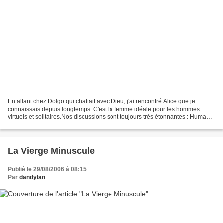
En allant chez Dolgo qui chattait avec Dieu, j'ai rencontré Alice que je
connaissais depuis longtemps. C'est la femme idéale pour les hommes
virtuels et solitaires.Nos discussions sont toujours très étonnantes : Human :
hello, my name is DanALICE : Hello...
La Vierge Minuscule
Publié le 29/08/2006 à 08:15
Par
dandylan