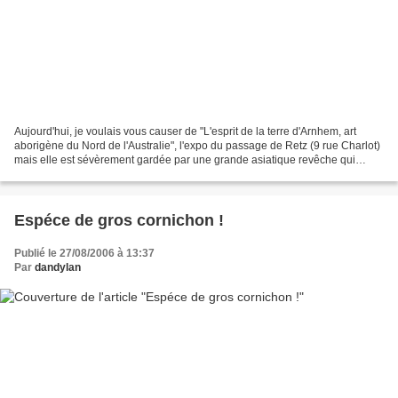
Aujourd'hui, je voulais vous causer de "L'esprit de la terre d'Arnhem, art
aborigène du Nord de l'Australie", l'expo du passage de Retz (9 rue Charlot)
mais elle est sévèrement gardée par une grande asiatique revêche qui
pratique la discrimination sexuelle...
Espéce de gros cornichon !
Publié le 27/08/2006 à 13:37
Par
dandylan