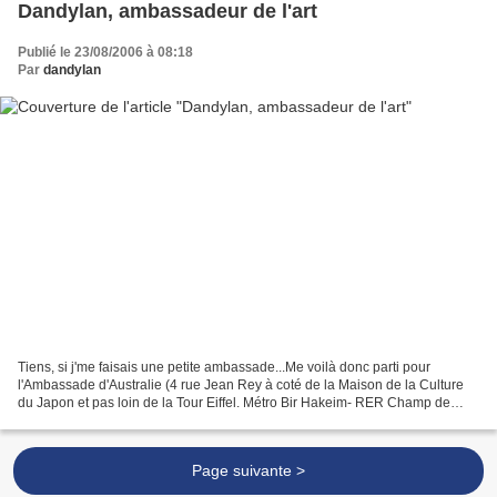
Dandylan, ambassadeur de l'art
Publié le 23/08/2006 à 08:18
Par
dandylan
Tiens, si j'me faisais une petite ambassade...Me voilà donc parti pour
l'Ambassade d'Australie (4 rue Jean Rey à coté de la Maison de la Culture
du Japon et pas loin de la Tour Eiffel. Métro Bir Hakeim- RER Champ de
Mars). Alors là, faut pas être parano...
Page suivante >