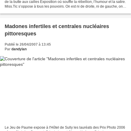
de la butte aux cailles Exposition où souffle la rébellion, l’humour et la satire.
Miss.Tic s’oppose à tous les pouvoirs. On est ni de droite, ni de gauche, on
est dans la merde, affichait-elle...
Madones infertiles et centrales nucléaires
pittoresques
Publié le 26/04/2007 à 13:45
Par
dandylan
Le Jeu de Paume expose à l'Hôtel de Sully les lauréats des Prix Photo 2006