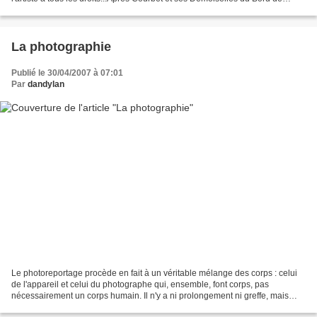
Seine, la Grande Bouffe...
La photographie
Publié le 30/04/2007 à 07:01
Par
dandylan
Le photoreportage procède en fait à un véritable mélange des corps : celui
de l'appareil et celui du photographe qui, ensemble, font corps, pas
nécessairement un corps humain. Il n'y a ni prolongement ni greffe, mais
métamorphose, hybridation du corps...