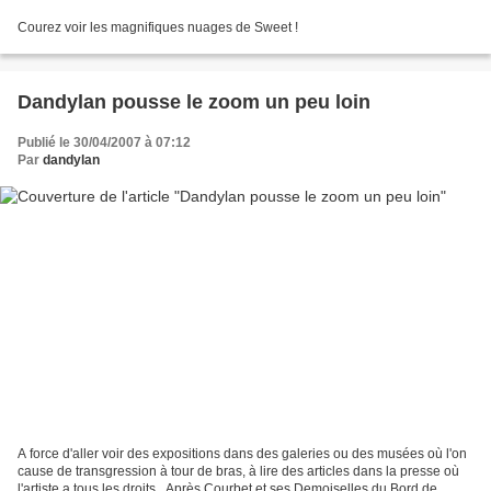
Courez voir les magnifiques nuages de Sweet !
Dandylan pousse le zoom un peu loin
Publié le 30/04/2007 à 07:12
Par
dandylan
A force d'aller voir des expositions dans des galeries ou des musées où l'on
cause de transgression à tour de bras, à lire des articles dans la presse où
l'artiste a tous les droits...Après Courbet et ses Demoiselles du Bord de