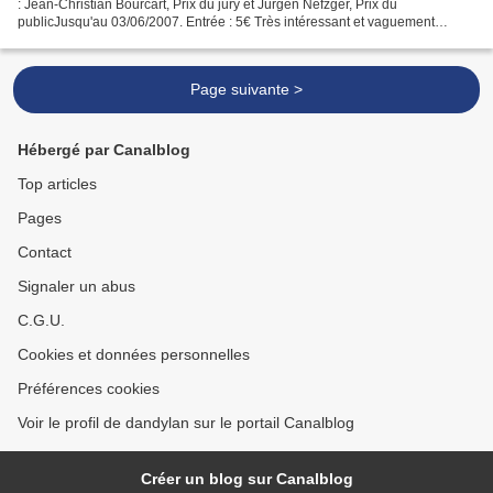
: Jean-Christian Bourcart, Prix du jury et Jürgen Nefzger, Prix du
publicJusqu'au 03/06/2007. Entrée : 5€ Très intéressant et vaguement
effrayant notamment les photos bucoliques...
Page suivante >
Hébergé par Canalblog
Top articles
Pages
Contact
Signaler un abus
C.G.U.
Cookies et données personnelles
Préférences cookies
Voir le profil de dandylan sur le portail Canalblog
Créer un blog sur Canalblog