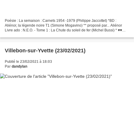
Poésie : La semaison : Carnets 1954 -1979 (Philippe Jaccottet) *BD :
Aliénor, la légende noire T1 (Simone Mogavino) ** proposé par... Aliénor
Livre ado : N.E.O. - Tome 1 : La Chute du soleil de fer (Michel Bussi) * ♥♥
recommandé par Virginie BD : Edouard...
Villebon-sur-Yvette (23/02/2021)
Publié le 23/02/2021 à 18:03
Par
dandylan