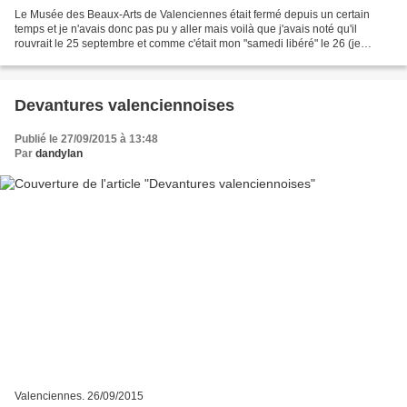
Le Musée des Beaux-Arts de Valenciennes était fermé depuis un certain
temps et je n'avais donc pas pu y aller mais voilà que j'avais noté qu'il
rouvrait le 25 septembre et comme c'était mon "samedi libéré" le 26 (je
travaille un samedi sur deux), j'ai...
Devantures valenciennoises
Publié le 27/09/2015 à 13:48
Par
dandylan
Valenciennes. 26/09/2015