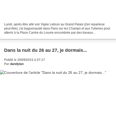
Lundi, après être allé voir Vigée Lebrun au Grand Palais (j'en reparlerai
peut-être), j'ai baguenaudé dans Paris sur les Champs et aux Tuileries pour
atterrir à la Place Carrée du Louvre encombrée par des travaux
monumentaux et j'ai traversé le Pont des...
Dans la nuit du 26 au 27, je dormais...
Publié le 29/09/2015 à 07:17
Par
dandylan