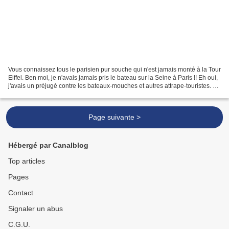
Vous connaissez tous le parisien pur souche qui n'est jamais monté à la Tour
Eiffel. Ben moi, je n'avais jamais pris le bateau sur la Seine à Paris !! Eh oui,
j'avais un préjugé contre les bateaux-mouches et autres attrape-touristes. Ne
sachant trop que...
Page suivante >
Hébergé par Canalblog
Top articles
Pages
Contact
Signaler un abus
C.G.U.