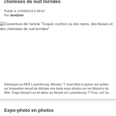
chemises de nuit torrides
Publié le 21/09/2015 à 09:07
Par
dandylan
Débarqué au RER Luxembourg. Wouaw ! Y avait déjà la queue aux grilles
sur lesquelles venait de débuter une belle expo-photos sur les Maisons du
Miel. Frago faisait-il un tel tabac au Musée du Luxembourg ?? Puis, ouf ! je
me suis rappelé que c'étaient...
Expo-photo en photos