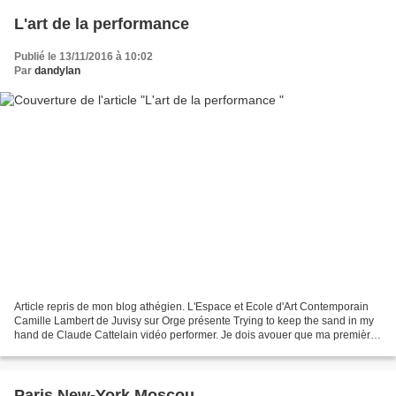
L'art de la performance
Publié le 13/11/2016 à 10:02
Par
dandylan
Article repris de mon blog athégien. L'Espace et Ecole d'Art Contemporain
Camille Lambert de Juvisy sur Orge présente Trying to keep the sand in my
hand de Claude Cattelain vidéo performer. Je dois avouer que ma première
réflexion fut : "N'est pas Bill...
Paris New-York Moscou