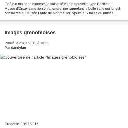
Fidéle à ma carte blanche, je suis allé voir la nouvelle expo Bazille au
Musée d'Orsay sans rien en attendre, me rappelant la belle salle qui lui est
consacrée au Musée Fabre de Montpellier. Ajouté aux toiles du musée
d'Orsay, qu'allait-il en rester ?...
Images grenobloises
Publié le 21/11/2016 à 10:50
Par
dandylan
Grenoble. 19/11/2016.