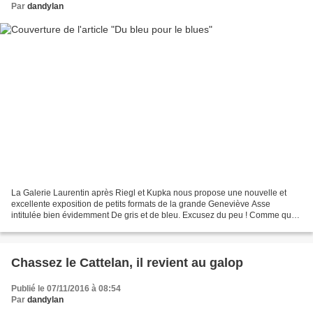
Par
dandylan
La Galerie Laurentin après Riegl et Kupka nous propose une nouvelle et
excellente exposition de petits formats de la grande Geneviève Asse
intitulée bien évidemment De gris et de bleu. Excusez du peu ! Comme quoi,
il n'y a pas que dans les musées qu'il...
Chassez le Cattelan, il revient au galop
Publié le 07/11/2016 à 08:54
Par
dandylan