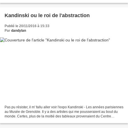
Kandinski ou le roi de l'abstraction
Publié le 20/11/2016 à 15:33
Par
dandylan
Pas pu résister, il m' fallu aller voir l'expo Kandinski - Les années parisiennes
au Musée de Grenoble. Il y a des artistes qui me pousseraient au bout du
monde. Certes, plus de la moitié des tableaux provenaient du Centre
Pompidou (sourire) qui fête...