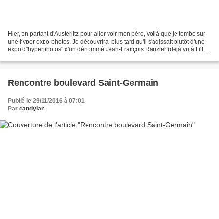
Hier, en partant d'Austerlitz pour aller voir mon père, voilà que je tombe sur
une hyper expo-photos. Je découvrirai plus tard qu'il s'agissait plutôt d'une
expo d"hyperphotos" d'un dénommé Jean-François Rauzier (déjà vu à Lille
me semble-t-il). Des paysages...
Rencontre boulevard Saint-Germain
Publié le 29/11/2016 à 07:01
Par
dandylan