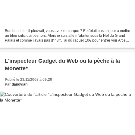
Bon ben, hier, il pleuvait, vous avez remarqué ? Et c'était pas un jour à mettre
un blog critic d'art dehors. Alors je suis allé m'abriter sous la Nef du Grand
Palais et comme j'avais pas d'invit', j'ai dû raquer 10€ pour entrer voir Art en
capital. Y...
L'inspecteur Gadget du Web ou la pêche à la
Monette*
Publié le 23/11/2008 à 09:20
Par
dandylan