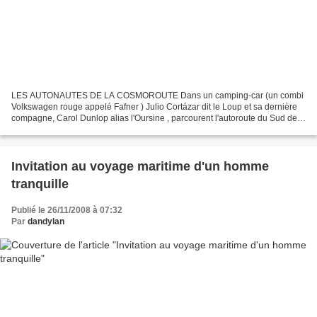
LES AUTONAUTES DE LA COSMOROUTE Dans un camping-car (un combi
Volkswagen rouge appelé Fafner ) Julio Cortázar dit le Loup et sa dernière
compagne, Carol Dunlop alias l'Oursine , parcourent l'autoroute du Sud de
Paris à Marseille , en s'arrêtant dans toutes...
Invitation au voyage maritime d'un homme
tranquille
Publié le 26/11/2008 à 07:32
Par
dandylan