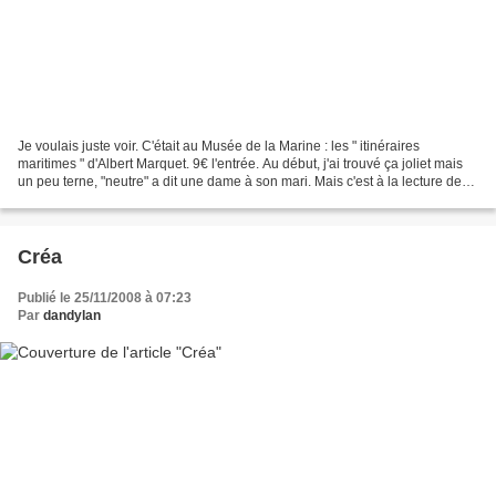
Je voulais juste voir. C'était au Musée de la Marine : les " itinéraires
maritimes " d'Albert Marquet. 9€ l'entrée. Au début, j'ai trouvé ça joliet mais
un peu terne, "neutre" a dit une dame à son mari. Mais c'est à la lecture des
titres que tout a pris...
Créa
Publié le 25/11/2008 à 07:23
Par
dandylan