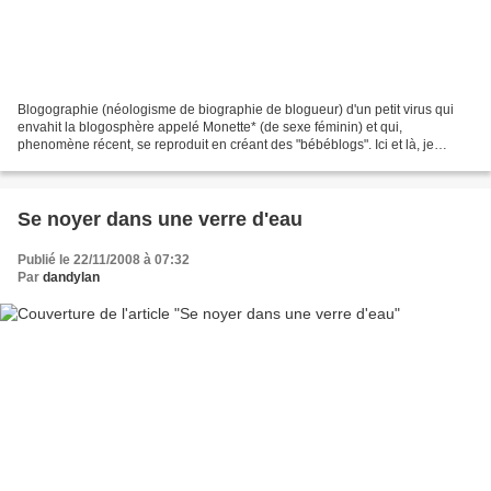
Blogographie (néologisme de biographie de blogueur) d'un petit virus qui
envahit la blogosphère appelé Monette* (de sexe féminin) et qui,
phenomène récent, se reproduit en créant des "bébéblogs". Ici et là, je
rencontre des blogueurs et blogueuses ébahis...
Se noyer dans une verre d'eau
Publié le 22/11/2008 à 07:32
Par
dandylan