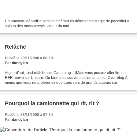
Un nouveau départBaisers de cinémaLes déferlantes Magie de pacotilleLa
saison des massacresAu coeur du mal
Relâche
Publié le 29/11/2008 à 08:19
Par
dandylan
Aujourd'hui, c'est relâche sur Canalblog. :-)Mais vous pouvez aller lire un
RER movie sur Uniterre.Ou bien mes souvenirs d'enfance sur Over-blog.A
moins que vous ne préfèreriez quelques vers de grands auteurs sur
Skyblog.Vous pouvez tout aussi bien vous...
Pourquoi la camionnette qui rit, rit ?
Publié le 28/11/2008 à 07:14
Par
dandylan