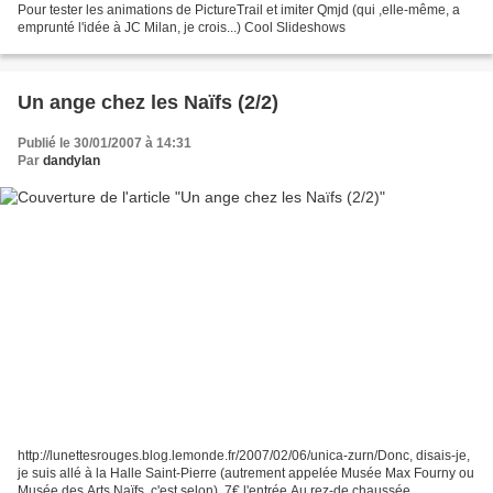
Pour tester les animations de PictureTrail et imiter Qmjd (qui ,elle-même, a
emprunté l'idée à JC Milan, je crois...) Cool Slideshows
Un ange chez les Naïfs (2/2)
Publié le 30/01/2007 à 14:31
Par
dandylan
http://lunettesrouges.blog.lemonde.fr/2007/02/06/unica-zurn/Donc, disais-je,
je suis allé à la Halle Saint-Pierre (autrement appelée Musée Max Fourny ou
Musée des Arts Naïfs, c'est selon). 7€ l'entrée.Au rez-de chaussée,