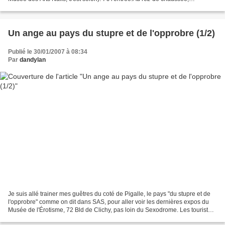
l'exposition d'Unica Zürn : Le...
Un ange au pays du stupre et de l'opprobre (1/2)
Publié le 30/01/2007 à 08:34
Par
dandylan
Je suis allé trainer mes guêtres du coté de Pigalle, le pays "du stupre et de
l'opprobre" comme on dit dans SAS, pour aller voir les dernières expos du
Musée de l'Érotisme, 72 Bld de Clichy, pas loin du Sexodrome. Les touristes
de passage voulant entrer...