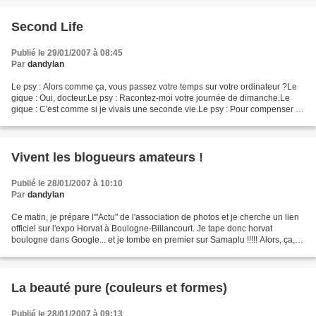
Second Life
Publié le 29/01/2007 à 08:45
Par
dandylan
Le psy : Alors comme ça, vous passez votre temps sur votre ordinateur ?Le
gique : Oui, docteur.Le psy : Racontez-moi votre journée de dimanche.Le
gique : C'est comme si je vivais une seconde vie.Le psy : Pour compenser la
grisaille de votre vie réelle...
Vivent les blogueurs amateurs !
Publié le 28/01/2007 à 10:10
Par
dandylan
Ce matin, je prépare l'"Actu" de l'association de photos et je cherche un lien
officiel sur l'expo Horvat à Boulogne-Billancourt. Je tape donc horvat
boulogne dans Google... et je tombe en premier sur Samaplu !!!!! Alors, ça,
ça m'a plu !!!!!(rires) Vive...
La beauté pure (couleurs et formes)
Publié le 28/01/2007 à 09:13