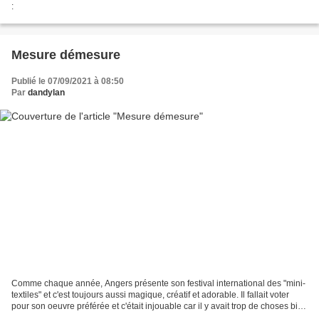
:
Mesure démesure
Publié le 07/09/2021 à 08:50
Par
dandylan
Comme chaque année, Angers présente son festival international des "mini-
textiles" et c'est toujours aussi magique, créatif et adorable. Il fallait voter
pour son oeuvre préférée et c'était injouable car il y avait trop de choses bien
!! (sourire)