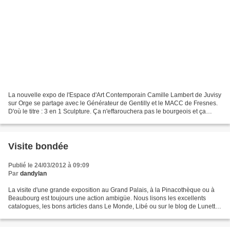
La nouvelle expo de l'Espace d'Art Contemporain Camille Lambert de Juvisy
sur Orge se partage avec le Générateur de Gentilly et le MACC de Fresnes.
D'où le titre : 3 en 1 Sculpture. Ça n'effarouchera pas le bourgeois et ça
plaira aux enfants. Perso, ça...
Visite bondée
Publié le 24/03/2012 à 09:09
Par
dandylan
La visite d'une grande exposition au Grand Palais, à la Pinacothèque ou à
Beaubourg est toujours une action ambigüe. Nous lisons les excellents
catalogues, les bons articles dans Le Monde, Libé ou sur le blog de Lunettes
Rouges, apprenons tout de la vie...