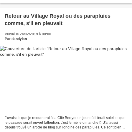
magnifiques toiles mais qui...
Retour au Village Royal ou des parapluies
comme, s'il en pleuvait
Publié le 24/02/2019 à 08:00
Par
dandylan
J'avais dit que je retournerai à la Cité Berryer un jour où il ferait soleil et que
le passage serait ouvert (attention, c'est fermé le dimanche !). J'ai aussi
depuis trouvé un article de blog sur l'origine des parapluies. Ce sont bien
ceux du Portugal...