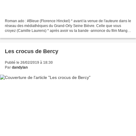
Roman ado : #Bleue (Florence Hinckel) * avant la venue de l'auteure dans le
réseau des médiathèques du Grand-Orly Seine Bièvre. Celle que vous
croyez (Camille Laurens) * après avoir vu la bande -annonce du film Manga
: Gunnm T3 (Yukito Kishiro) ** après...
Les crocus de Bercy
Publié le 26/02/2019 à 18:30
Par
dandylan