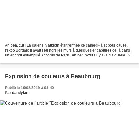
Ah ben, zut ! La galerie Mattgoth était fermée ce samedi-là et pour cause,
l'expo Bordalo II avait lieu hors les murs à quelques encablures de là dans
un endroit estampillé Accords de Paris. Ah ben rezut ! Il y avait la queue !!??
3/4 d'heure d'attente...
Explosion de couleurs à Beaubourg
Publié le 10/02/2019 à 08:40
Par
dandylan