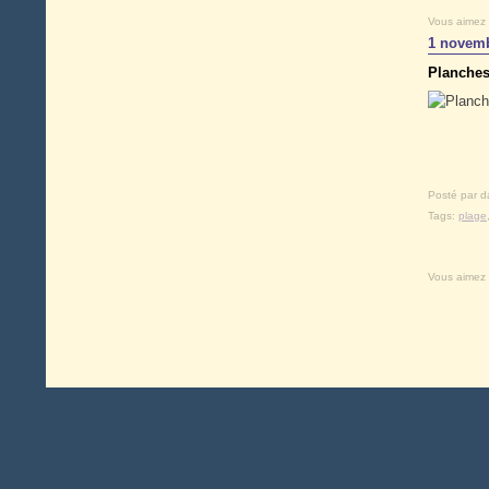
Vous aimez
1 novemb
Planches
Posté par d
Tags:
plage
Vous aimez
Voir le profil de
dandylan
sur le portail