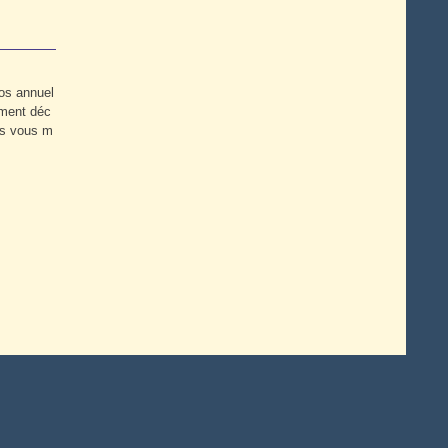
tos annuel
ement déc
is vous m
s personnelles
Préférences cookies