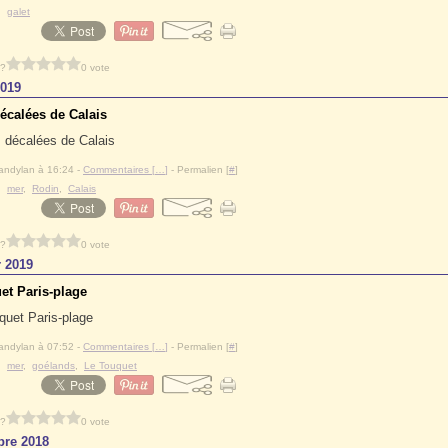
,
galet
 ?
0 vote
2019
écalées de Calais
andylan à 16:24 -
Commentaires [
…
]
- Permalien [
#
]
,
mer
,
Rodin
,
Calais
 ?
0 vote
r 2019
et Paris-plage
andylan à 07:52 -
Commentaires [
…
]
- Permalien [
#
]
,
mer
,
goélands
,
Le Touquet
 ?
0 vote
re 2018