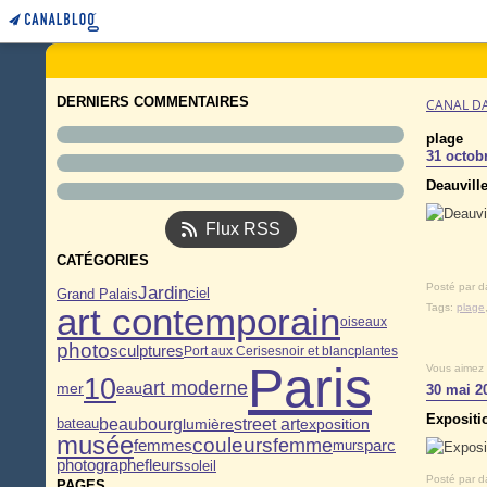
DERNIERS COMMENTAIRES
CANAL D
plage
31 octob
Deauville
Flux RSS
CATÉGORIES
Posté par d
Jardin
Grand Palais
ciel
art contemporain
Tags:
plage
oiseaux
photo
sculptures
Port aux Cerises
noir et blanc
plantes
Paris
Vous aimez
10
art moderne
eau
mer
30 mai 2
Expositi
beaubourg
street art
lumière
exposition
bateau
musée
couleurs
femme
femmes
murs
parc
photographe
fleurs
soleil
Posté par d
PAGES