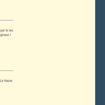
 par la res
ginaux !
 Le Havre