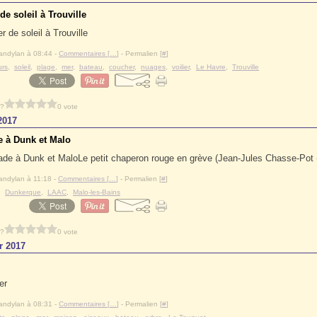
e soleil à Trouville
andylan à 08:44 -
Commentaires [
…
]
- Permalien [
#
]
urs
,
soleil
,
plage
,
mer
,
bateau
,
coucher
,
nuages
,
voilier
,
Le Havre
,
Trouville
 ?
0 vote
2017
 à Dunk et Malo
Le petit chaperon rouge en grève (Jean-Jules Chasse-Pot
andylan à 11:18 -
Commentaires [
…
]
- Permalien [
#
]
,
Dunkerque
,
LAAC
,
Malo-les-Bains
 ?
0 vote
r 2017
andylan à 08:31 -
Commentaires [
…
]
- Permalien [
#
]