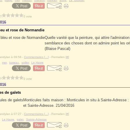
ts
,
plage
,
mer
,
maison
,
oiseaux
,
bateau
,
arbre
,
Le Touquet
 ?
0 vote
2016
bleu et rose de Normandie
Quelle vanité que la peinture, qui attire l'admiration
semblance des choses dont on admire point les ori
(Blaise Pascal)
andylan à 09:56 -
Commentaires [
…
]
- Permalien [
#
]
,
mer
,
bateau
,
voilier
,
Le Havre
 ?
0 vote
2016
es de galets
Monticules faits maison : Monticules in situ à Sainte-Adresse :
et Sainte-Adresse. 21/04/2016
andylan à 07:27 -
Commentaires [
…
]
- Permalien [
#
]
,
Le Havre
,
galet
,
Sainte-Adresse