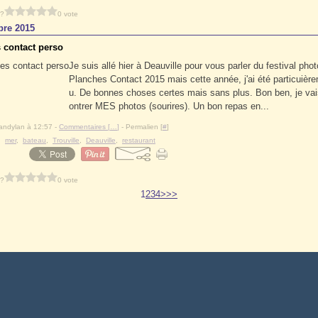
 ?
0 vote
re 2015
 contact perso
Je suis allé hier à Deauville pour vous parler du festival pho
Planches Contact 2015 mais cette année, j'ai été particuièr
u. De bonnes choses certes mais sans plus. Bon ben, je va
ontrer MES photos (sourires). Un bon repas en...
andylan à 12:57 -
Commentaires [
…
]
- Permalien [
#
]
,
mer
,
bateau
,
Trouville
,
Deauville
,
restaurant
 ?
0 vote
1
2
3
4
>
>>
 Canalblog
Top articles
Contact
Signaler un abus
C.G.U.
Cookies et donnée