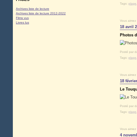
Tags:
plage
Archives liste de lecture
Archives liste de lecture 2012-2022
Films vus
Vous aimez
Livres lus
18 avril 
Photos d
Posté par d
Tags:
plage
Vous aimez
18 févrie
Le Touqu
Posté par d
Tags:
plage
Vous aimez
4 novemb