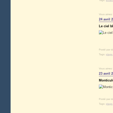
Tags:
enfan
Vous aimez
24 avril 
Le ciel 
Posté par d
Tags:
plage
Vous aimez
23 avril 
Monticul
Posté par d
Tags:
plage