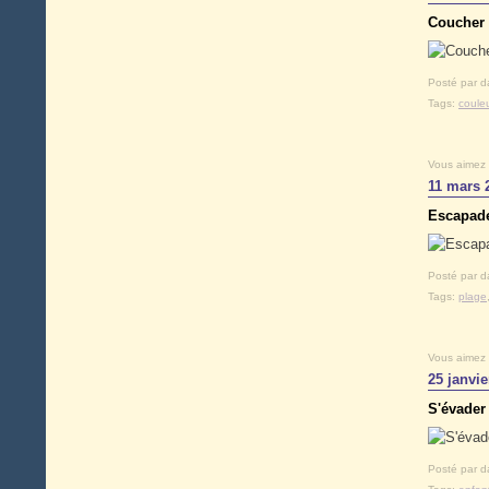
Coucher d
Posté par d
Tags:
coule
Vous aimez
11 mars 
Escapade
Posté par d
Tags:
plage
Vous aimez
25 janvie
S'évader
Posté par d