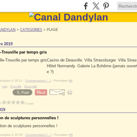
ANDYLAN
>
CATEGORIES
>
PLAGE
re 2019
-Trouville par temps gris
Casino de Deauville. Villa Strassburger. Villa Stras
Hôtel Normandy. Galerie La Bohême (jamais ouverte
e ?)
andylan à 18:11 -
Commentaires [
…
]
- Permalien [
#
]
,
mer
,
Trouville
,
Deauville
 ?
0 vote
019
on de sculptures personnelles !
andylan à 16:55 -
Commentaires [
…
]
- Permalien [
#
]