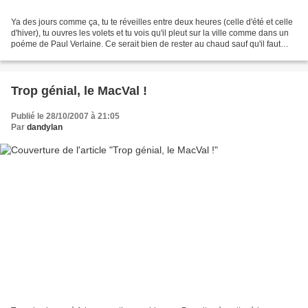
Ya des jours comme ça, tu te réveilles entre deux heures (celle d'été et celle
d'hiver), tu ouvres les volets et tu vois qu'il pleut sur la ville comme dans un
poéme de Paul Verlaine. Ce serait bien de rester au chaud sauf qu'il faut
bien aller chercher...
Trop génial, le MacVal !
Publié le 28/10/2007 à 21:05
Par
dandylan