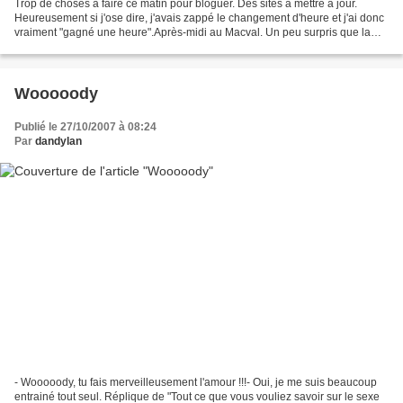
Trop de choses à faire ce matin pour bloguer. Des sites à mettre à jour.
Heureusement si j'ose dire, j'avais zappé le changement d'heure et j'ai donc
vraiment "gagné une heure".Après-midi au Macval. Un peu surpris que la
mignonne petite caissière me demande...
Wooooody
Publié le 27/10/2007 à 08:24
Par
dandylan
- Wooooody, tu fais merveilleusement l'amour !!!- Oui, je me suis beaucoup
entrainé tout seul. Réplique de "Tout ce que vous vouliez savoir sur le sexe