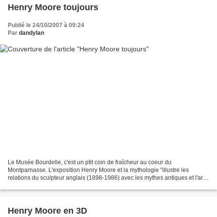
Henry Moore toujours
Publié le 24/10/2007 à 09:24
Par
dandylan
Le Musée Bourdelle, c'est un ptit coin de fraîcheur au coeur du
Montparnasse. L'exposition Henry Moore et la mythologie "illustre les
relations du sculpteur anglais (1898-1986) avec les mythes antiques et l'art
grec, en écho à celles entretenues par Antoine...
Henry Moore en 3D