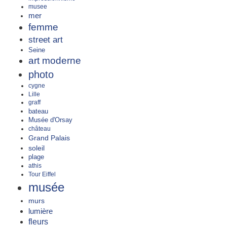
musee
mer
femme
street art
Seine
art moderne
photo
cygne
Lille
graff
bateau
Musée d'Orsay
château
Grand Palais
soleil
plage
athis
Tour Eiffel
musée
murs
lumière
fleurs