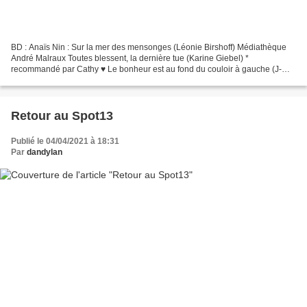
BD : Anaïs Nin : Sur la mer des mensonges (Léonie Birshoff) Médiathèque
André Malraux Toutes blessent, la dernière tue (Karine Giebel) *
recommandé par Cathy ♥ Le bonheur est au fond du couloir à gauche (J-M
Erre) *Album Jeunesse : Les théories de Suzie...
Retour au Spot13
Publié le 04/04/2021 à 18:31
Par
dandylan