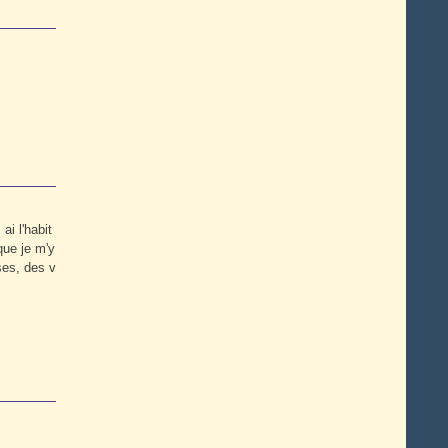
ai l'habit
que je m'y
ses, des v