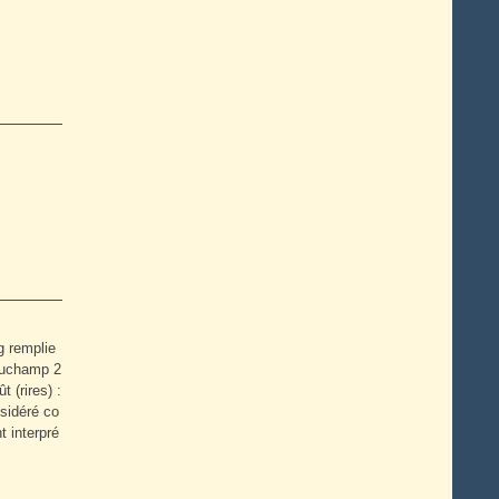
g remplie
 Duchamp 2
 (rires) :
nsidéré co
t interpré