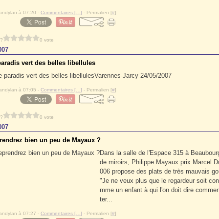
andylan à 07:20 -
Commentaires [
…
]
- Permalien [
#
]
 ?
0 vote
007
aradis vert des belles libellules
Varennes-Jarcy 24/05/2007
andylan à 07:05 -
Commentaires [
…
]
- Permalien [
#
]
 ?
0 vote
007
rendrez bien un peu de Mayaux ?
Dans la salle de l'Espace 315 à Beaubour
de miroirs, Philippe Mayaux prix Marcel
006 propose des plats de très mauvais goût
"Je ne veux plus que le regardeur soit co
mme un enfant à qui l'on doit dire commen
ter...
andylan à 07:27 -
Commentaires [
…
]
- Permalien [
#
]