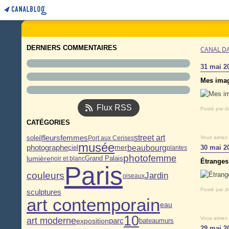
DERNIERS COMMENTAIRES
CANAL D
31 mai 2
Mes imag
Flux RSS
Posté par d
CATÉGORIES
femmes
street art
fleurs
soleil
Port aux Cerises
Vous aimez
musée
beaubourg
photographe
mer
30 mai 2
ciel
plantes
photo
femme
lumière
Grand Palais
noir et blanc
Étranges
Paris
couleurs
Jardin
oiseaux
Posté par d
sculptures
art contemporain
eau
10
Vous aimez
art moderne
exposition
parc
murs
bateau
29 mai 2