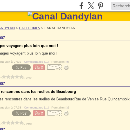
ANDYLAN
>
CATEGORIES
>
CANAL DANDYLAN
007
es voyagent plus loin que moi !
andylan à 07:37 -
Commentaires [
…
]
- Permalien [
#
]
 ?
0 vote
007
 rencontres dans les ruelles de Beaubourg
Rue de Venise Rue Quincampoix
andylan à 07:33 -
Commentaires [
…
]
- Permalien [
#
]
 ?
0 vote
007