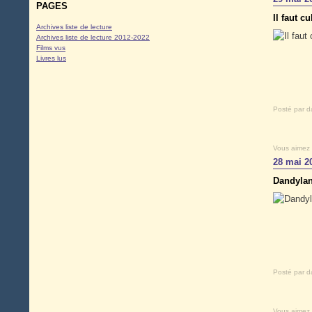
PAGES
Il faut c
Archives liste de lecture
Archives liste de lecture 2012-2022
Films vus
Livres lus
Posté par d
Vous aimez
28 mai 2
Dandylan
Posté par d
Vous aimez