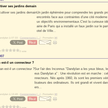
ultiver ses jardins demain
Un jardin éphémère pour comprendre les grands pr
encontrés face aux contraintes d’une cité moderne 
ux objectifs environnementaux.C'est la curieuse id
airie de Paris qui a installé un faux jardin sur le par
otel de Ville...
andylan à 07:33 -
Commentaires [
…
]
- Permalien [
#
]
 ?
0 vote
007
 est-il un connecteur ?
Sur l'air des Inconnus "Dandylan a les yeux bleus, l
eus Dandylan a" : Une révolution est en marche : ce
nnecteurs. Nés après 1960, ils sont les premiers véri
lisateurs des ordinateurs. Ils ont grandi et vivent da
ers...
andylan à 13:49 -
Commentaires [
…
]
- Permalien [
#
]
 ?
0 vote