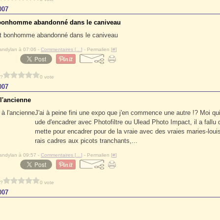
007
 bonhomme abandonné dans le caniveau
andylan à 07:06 -
Commentaires [
…
]
- Permalien [
#
]
 ?
0 vote
007
 l'ancienne
J'ai à peine fini une expo que j'en commence une autre !? Moi qui 
ude d'encadrer avec Photofiltre ou Ulead Photo Impact, il a fallu 
mette pour encadrer pour de la vraie avec des vraies maries-loui
rais cadres aux picots tranchants,...
andylan à 09:57 -
Commentaires [
…
]
- Permalien [
#
]
 ?
0 vote
007