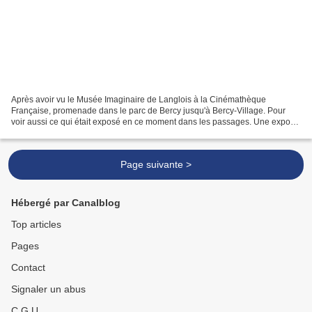
Après avoir vu le Musée Imaginaire de Langlois à la Cinémathèque
Française, promenade dans le parc de Bercy jusqu'à Bercy-Village. Pour
voir aussi ce qui était exposé en ce moment dans les passages. Une expo-
photo très rigolote proche de mes " petits...
Page suivante >
Hébergé par Canalblog
Top articles
Pages
Contact
Signaler un abus
C.G.U.