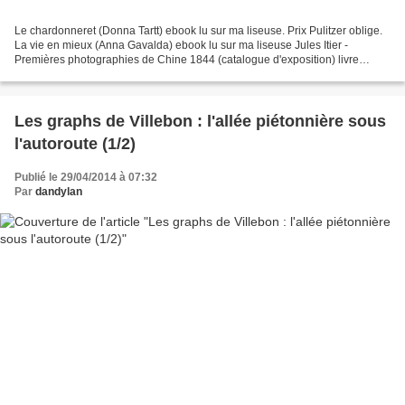
Le chardonneret (Donna Tartt) ebook lu sur ma liseuse. Prix Pulitzer oblige.
La vie en mieux (Anna Gavalda) ebook lu sur ma liseuse Jules Itier -
Premières photographies de Chine 1844 (catalogue d'exposition) livre
gagné lors du concours photo d'Arpajon...
Les graphs de Villebon : l'allée piétonnière sous
l'autoroute (1/2)
Publié le 29/04/2014 à 07:32
Par
dandylan