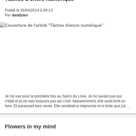
Publié le 26/04/2014 à 09:13
Par
dandylan
Je l'ai vue pour la première fois au Salon du Livre. Je ne savais pas qui
c'était et je ne sais toujours pas qui c'est. Apparemment, elle avait écrit un
livre. Et paraissait bien seule. Elle semblait si mignonne et si triste que j'ai eu
un peu pitié d'elle....
Flowers in my mind