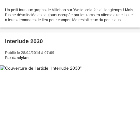
Un petit tour aux graphs de Villebon sur Yvette, cela faisait longtemps ! Mais
l'usine désaffectée est toujours occupée par les roms en attente d'une issue
à leurs demandes de lieu pour camper. Me restait ceux du pont sous
l'autoroute ; d'abord le chemin...
Interlude 2030
Publié le 28/04/2014 à 07:09
Par
dandylan