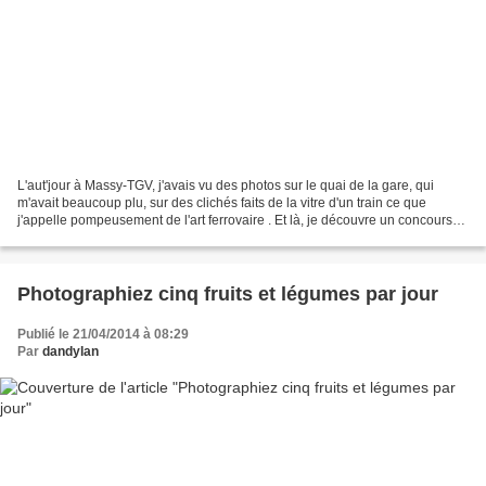
L'aut'jour à Massy-TGV, j'avais vu des photos sur le quai de la gare, qui
m'avait beaucoup plu, sur des clichés faits de la vitre d'un train ce que
j'appelle pompeusement de l'art ferrovaire . Et là, je découvre un concours-
photos sur des photos champêtres...
Photographiez cinq fruits et légumes par jour
Publié le 21/04/2014 à 08:29
Par
dandylan