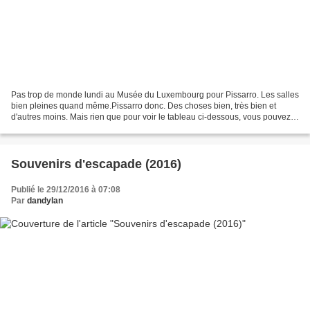
Pas trop de monde lundi au Musée du Luxembourg pour Pissarro. Les salles
bien pleines quand même.Pissarro donc. Des choses bien, très bien et
d'autres moins. Mais rien que pour voir le tableau ci-dessous, vous pouvez
débourser 12€ sans hésiter... Ce Bain...
Souvenirs d'escapade (2016)
Publié le 29/12/2016 à 07:08
Par
dandylan