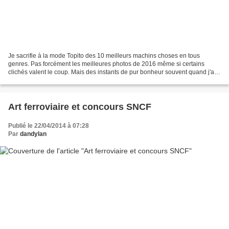
Je sacrifie à la mode Topito des 10 meilleurs machins choses en tous
genres. Pas forcément les meilleures photos de 2016 même si certains
clichés valent le coup. Mais des instants de pur bonheur souvent quand j'ai
un Wouaw ! intérieur, un kif visuel,...
Art ferroviaire et concours SNCF
Publié le 22/04/2014 à 07:28
Par
dandylan