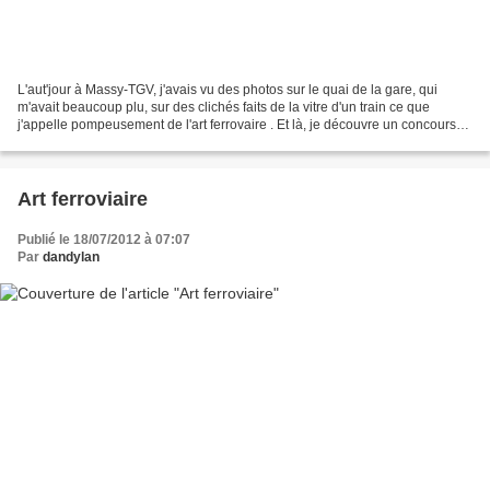
L'aut'jour à Massy-TGV, j'avais vu des photos sur le quai de la gare, qui
m'avait beaucoup plu, sur des clichés faits de la vitre d'un train ce que
j'appelle pompeusement de l'art ferrovaire . Et là, je découvre un concours-
photos sur des photos champêtres...
Art ferroviaire
Publié le 18/07/2012 à 07:07
Par
dandylan