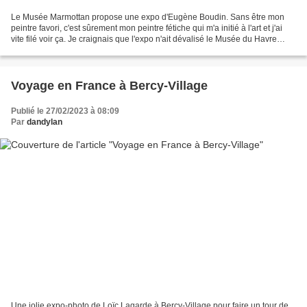
Le Musée Marmottan propose une expo d'Eugène Boudin. Sans être mon
peintre favori, c'est sûrement mon peintre fétiche qui m'a initié à l'art et j'ai
vite filé voir ça. Je craignais que l'expo n'ait dévalisé le Musée du Havre
mais pas du tout, c'est la...
Voyage en France à Bercy-Village
Publié le 27/02/2023 à 08:09
Par
dandylan
Une jolie expo-photo de Loïc Lagarde à Bercy-Village pour faire un tour de