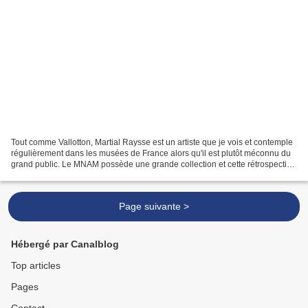
Tout comme Vallotton, Martial Raysse est un artiste que je vois et contemple
régulièrement dans les musées de France alors qu'il est plutôt méconnu du
grand public. Le MNAM possède une grande collection et cette rétrospective
à Beaubourg tombe à pic pour...
Page suivante >
Hébergé par Canalblog
Top articles
Pages