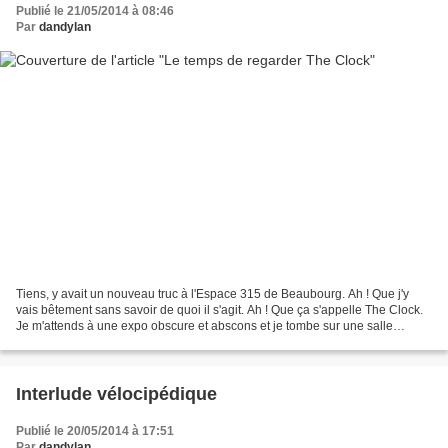
Publié le 21/05/2014 à 08:46
Par
dandylan
Tiens, y avait un nouveau truc à l'Espace 315 de Beaubourg. Ah ! Que j'y
vais bêtement sans savoir de quoi il s'agit. Ah ! Que ça s'appelle The Clock.
Je m'attends à une expo obscure et abscons et je tombe sur une salle
effectivement obscure de cinoche...
Interlude vélocipédique
Publié le 20/05/2014 à 17:51
Par
dandylan