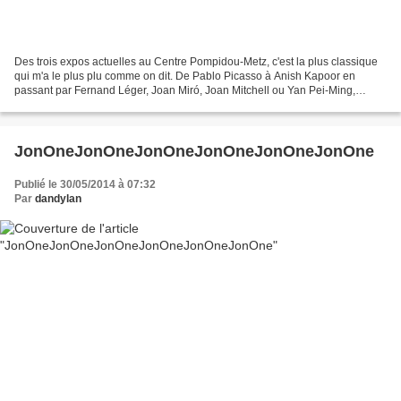
Des trois expos actuelles au Centre Pompidou-Metz, c'est la plus classique
qui m'a le plus plu comme on dit. De Pablo Picasso à Anish Kapoor en
passant par Fernand Léger, Joan Miró, Joan Mitchell ou Yan Pei-Ming,
l’exposition présente des œuvres rarement...
JonOneJonOneJonOneJonOneJonOneJonOne
Publié le 30/05/2014 à 07:32
Par
dandylan