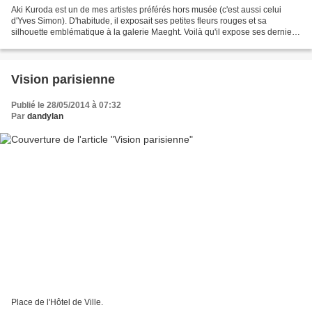
Aki Kuroda est un de mes artistes préférés hors musée (c'est aussi celui
d'Yves Simon). D'habitude, il exposait ses petites fleurs rouges et sa
silhouette emblématique à la galerie Maeght. Voilà qu'il expose ses derniers
travaux à la galerie Lazarew,...
Vision parisienne
Publié le 28/05/2014 à 07:32
Par
dandylan
Place de l'Hôtel de Ville.