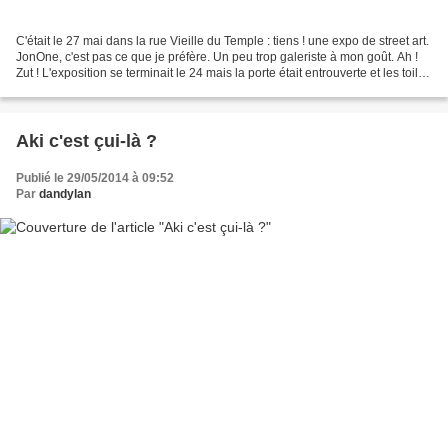
C'était le 27 mai dans la rue Vieille du Temple : tiens ! une expo de street art.
JonOne, c'est pas ce que je préfère. Un peu trop galeriste à mon goût. Ah !
Zut ! L'exposition se terminait le 24 mais la porte était entrouverte et les toiles
étaient toujours...
Aki c'est çui-là ?
Publié le 29/05/2014 à 09:52
Par
dandylan