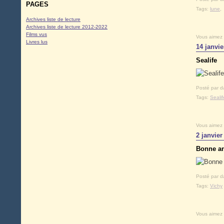
PAGES
Tags:
lune
Archives liste de lecture
Archives liste de lecture 2012-2022
Films vus
Vous aimez
Livres lus
14 janvie
Sealife
Posté par d
Tags:
Sealif
Vous aimez
2 janvier
Bonne an
Posté par d
Tags:
Vichy
Vous aimez