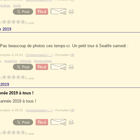
,
éclipse
,
étoile
 ?
0 vote
r 2019
Pas beaucoup de photos ces temps-ci. Un petit tour à Sealife samedi :
andylan à 16:41 -
Commentaires [
…
]
- Permalien [
#
]
e
,
poissons
,
méduse
,
hippocampe
 ?
0 vote
 2019
née 2019 à tous !
andylan à 08:32 -
Commentaires [
…
]
- Permalien [
#
]
 ?
0 vote