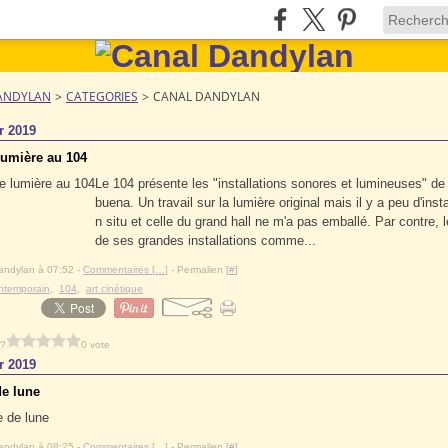
ANDYLAN
>
CATEGORIES
>
CANAL DANDYLAN
r 2019
lumière au 104
Le 104 présente les "installations sonores et lumineuses" de
buena. Un travail sur la lumière original mais il y a peu d'insta
n situ et celle du grand hall ne m'a pas emballé. Par contre, 
de ses grandes installations comme...
andylan à 07:52 -
Commentaires [
…
]
- Permalien [
#
]
ontemporain
,
104
,
art cinétique
 ?
0 vote
r 2019
de lune
andylan à 08:25 -
Commentaires [
…
]
- Permalien [
#
]