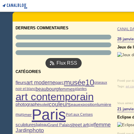
DERNIERS COMMENTAIRES
CANAL D
28 janvie
Jeux de 
Flux RSS
CATÉGORIES
10
musée
Posté par d
art moderne
fleurs
parc
oiseaux
Tags:
art c
beaubourg
femmes
noir et blanc
plantes
art contemporain
couleurs
Vous aimez
eau
photographe
exposition
lumière
soleil
Paris
21 janvie
murs
mer
Port aux Cerises
Eclipse 
femme
sculptures
street art
Grand Palais
bateau
ciel
photo
Jardin
Posté par d