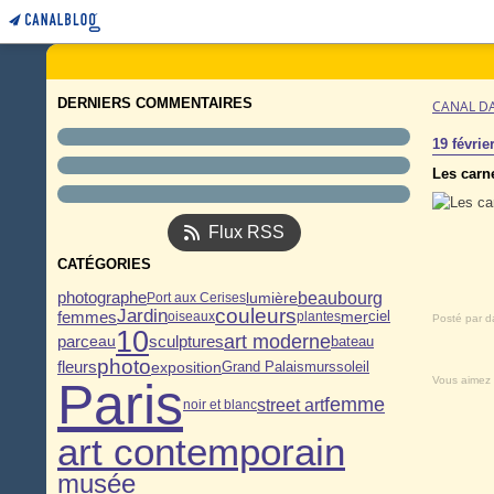
DERNIERS COMMENTAIRES
CANAL D
19 févrie
Les carn
Flux RSS
CATÉGORIES
beaubourg
photographe
lumière
Port aux Cerises
couleurs
Jardin
femmes
mer
oiseaux
plantes
ciel
Posté par d
10
art moderne
sculptures
eau
parc
bateau
photo
fleurs
exposition
murs
Grand Palais
soleil
Vous aimez
Paris
femme
street art
noir et blanc
art contemporain
musée