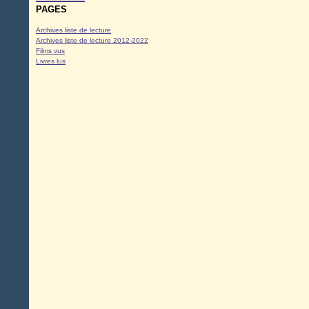
PAGES
Archives liste de lecture
Archives liste de lecture 2012-2022
Films vus
Livres lus