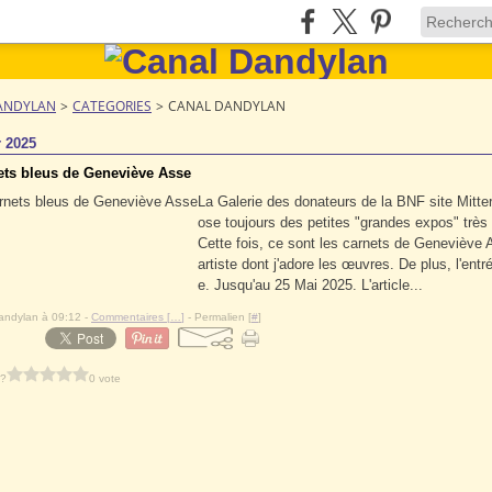
ANDYLAN
>
CATEGORIES
>
CANAL DANDYLAN
r 2025
ets bleus de Geneviève Asse
La Galerie des donateurs de la BNF site Mitte
ose toujours des petites "grandes expos" trè
Cette fois, ce sont les carnets de Geneviève 
artiste dont j'adore les œuvres. De plus, l'entré
e. Jusqu'au 25 Mai 2025. L'article...
andylan à 09:12 -
Commentaires [
…
]
- Permalien [
#
]
 ?
0 vote