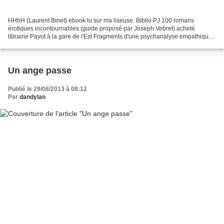
HHhH (Laurent Binet) ebook lu sur ma liseuse. Biblio PJ 100 romans
érotiques incontournables (guide proposé par Joseph Vebret) acheté
librairie Payot à la gare de l'Est Fragments d'une psychanalyse empathique
(Serge Tisseron) Derrière la porte (Alina...
Un ange passe
Publié le 29/06/2013 à 08:12
Par
dandylan