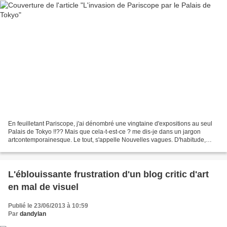
En feuilletant Pariscope, j'ai dénombré une vingtaine d'expositions au seul
Palais de Tokyo !!?? Mais que cela-t-est-ce ? me dis-je dans un jargon
artcontemporainesque. Le tout, s'appelle Nouvelles vagues. D'habitude,
c'est le bordel au Palais. Tu erres...
L'éblouissante frustration d'un blog critic d'art
en mal de visuel
Publié le 23/06/2013 à 10:59
Par
dandylan