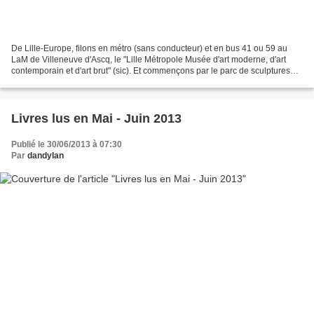
De Lille-Europe, filons en métro (sans conducteur) et en bus 41 ou 59 au
LaM de Villeneuve d'Ascq, le "Lille Métropole Musée d'art moderne, d'art
contemporain et d'art brut" (sic). Et commençons par le parc de sculptures
monumentales.Deux anaglyphes pour...
Livres lus en Mai - Juin 2013
Publié le 30/06/2013 à 07:30
Par
dandylan