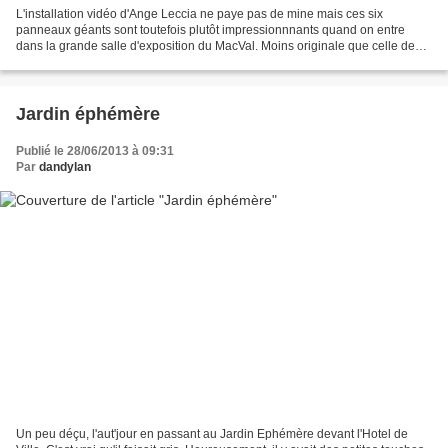
L'installation vidéo d'Ange Leccia ne paye pas de mine mais ces six
panneaux géants sont toutefois plutôt impressionnnants quand on entre
dans la grande salle d'exposition du MacVal. Moins originale que celle de
Jesper Just en 2011, elle est par contre...
Jardin éphémère
Publié le 28/06/2013 à 09:31
Par
dandylan
Un peu déçu, l'aut'jour en passant au Jardin Ephémère devant l'Hotel de