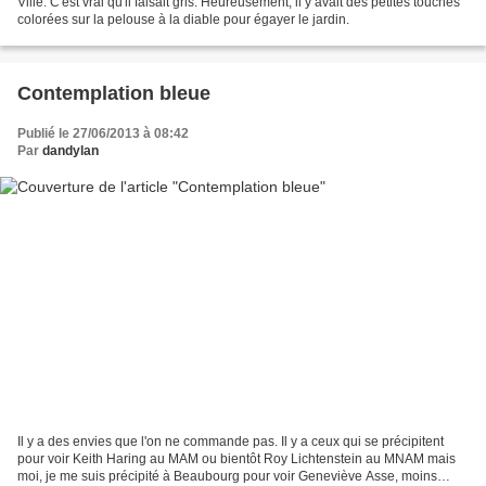
Ville. C'est vrai qu'il faisait gris. Heureusement, il y avait des petites touches
colorées sur la pelouse à la diable pour égayer le jardin.
Contemplation bleue
Publié le 27/06/2013 à 08:42
Par
dandylan
Il y a des envies que l'on ne commande pas. Il y a ceux qui se précipitent
pour voir Keith Haring au MAM ou bientôt Roy Lichtenstein au MNAM mais
moi, je me suis précipité à Beaubourg pour voir Geneviève Asse, moins