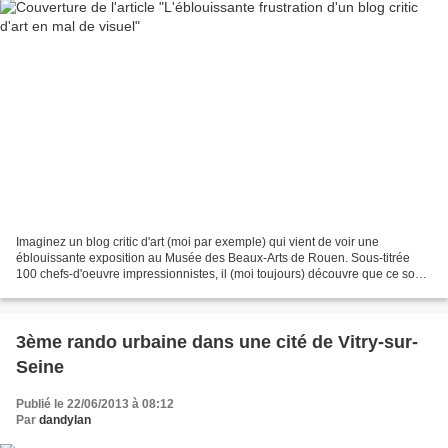
Imaginez un blog critic d'art (moi par exemple) qui vient de voir une
éblouissante exposition au Musée des Beaux-Arts de Rouen. Sous-titrée
100 chefs-d'oeuvre impressionnistes, il (moi toujours) découvre que ce sous-
titre n'est pas usurpé et qu'il y a...
3ème rando urbaine dans une cité de Vitry-sur-
Seine
Publié le 22/06/2013 à 08:12
Par
dandylan