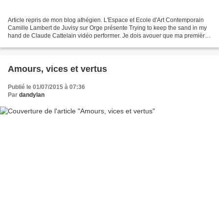
Article repris de mon blog athégien. L'Espace et Ecole d'Art Contemporain
Camille Lambert de Juvisy sur Orge présente Trying to keep the sand in my
hand de Claude Cattelain vidéo performer. Je dois avouer que ma première
réflexion fut : "N'est pas Bill...
Amours, vices et vertus
Publié le 01/07/2015 à 07:36
Par
dandylan