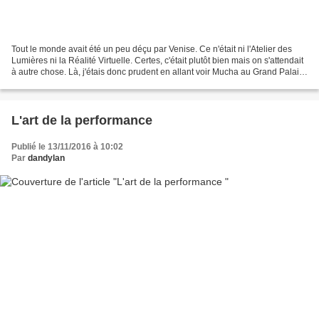
Tout le monde avait été un peu déçu par Venise. Ce n'était ni l'Atelier des
Lumières ni la Réalité Virtuelle. Certes, c'était plutôt bien mais on s'attendait
à autre chose. Là, j'étais donc prudent en allant voir Mucha au Grand Palais
Immersif mais cette...
L'art de la performance
Publié le 13/11/2016 à 10:02
Par
dandylan