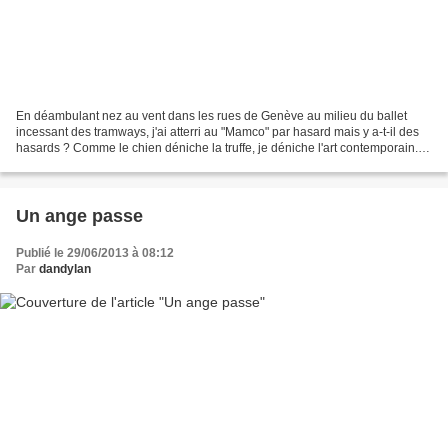
En déambulant nez au vent dans les rues de Genève au milieu du ballet
incessant des tramways, j'ai atterri au "Mamco" par hasard mais y a-t-il des
hasards ? Comme le chien déniche la truffe, je déniche l'art contemporain.
L'expo du moment faisait partie...
Un ange passe
Publié le 29/06/2013 à 08:12
Par
dandylan