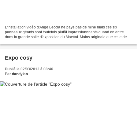
L'installation vidéo d'Ange Leccia ne paye pas de mine mais ces six
panneaux géants sont toutefois plutôt impressionnnants quand on entre
dans la grande salle d'exposition du MacVal. Moins originale que celle de
Jesper Just en 2011, elle est par contre...
Expo cosy
Publié le 02/03/2012 à 08:46
Par
dandylan