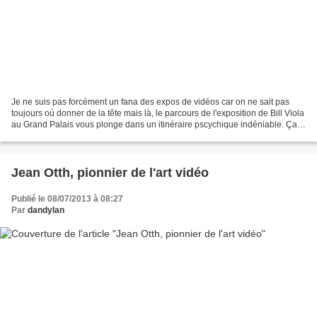
Je ne suis pas forcément un fana des expos de vidéos car on ne sait pas
toujours où donner de la tête mais là, le parcours de l'exposition de Bill Viola
au Grand Palais vous plonge dans un itinéraire pscychique indéniable. Ça
m'a beaucoup plu !!! Certes,...
Jean Otth, pionnier de l'art vidéo
Publié le 08/07/2013 à 08:27
Par
dandylan