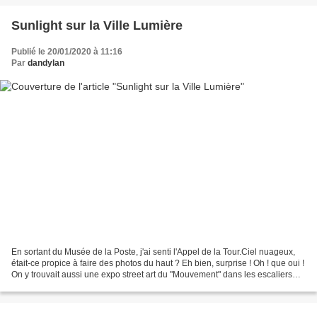
Sunlight sur la Ville Lumière
Publié le 20/01/2020 à 11:16
Par
dandylan
En sortant du Musée de la Poste, j'ai senti l'Appel de la Tour.Ciel nuageux,
était-ce propice à faire des photos du haut ? Eh bien, surprise ! Oh ! que oui !
On y trouvait aussi une expo street art du "Mouvement" dans les escaliers
qui menaient au 59ème....