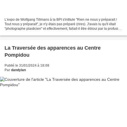
L'expo de Wolfgang Tillmans à la BPI s'intitule "Rien ne nous y préparait /
Tout nous y préparait", je n'y étais pas préparé (rires). J'avais lu qu'il était
"photographe plasticien" et effectivement, fallait-il être ébloui par la profusion
de photographies...
La Traversée des apparences au Centre
Pompidou
Publié le 31/01/2024 à 18:08
Par
dandylan