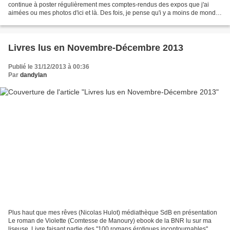
continue à poster régulièrement mes comptes-rendus des expos que j'ai
aimées ou mes photos d'ici et là. Des fois, je pense qu'i y a moins de monde
sur mon blog or je retrouve mes...
Livres lus en Novembre-Décembre 2013
Publié le 31/12/2013 à 00:36
Par
dandylan
Plus haut que mes rêves (Nicolas Hulot) médiathèque SdB en présentation
Le roman de Violette (Comtesse de Manoury) ebook de la BNR lu sur ma
liseuse. Livre faisant partie des "100 romans érotiques incontournables".