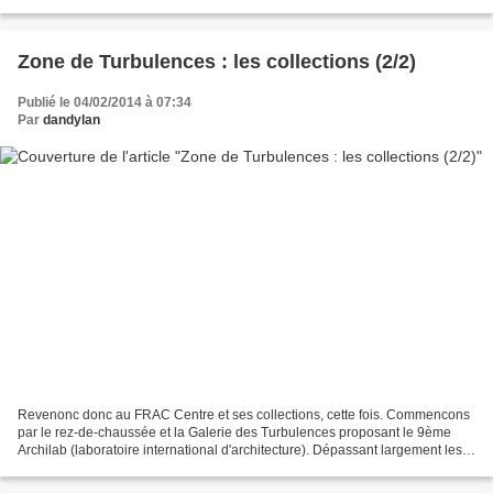
construite à l'emplacement...
Zone de Turbulences : les collections (2/2)
Publié le 04/02/2014 à 07:34
Par
dandylan
Revenonc donc au FRAC Centre et ses collections, cette fois. Commencons
par le rez-de-chaussée et la Galerie des Turbulences proposant le 9ème
Archilab (laboratoire international d'architecture). Dépassant largement les
frontières de leur discipline,...