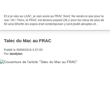
Et si je vais au LAAC, je vais aussi au FRAC Nord. Ne serait-ce que pour la
vue ! Ah ! Tiens, le FRAC est devenu payant (3€,2 pour les vieux de plus de
60 ans).M'enfin les expos d'art contemporain y sont plutôt abruptes et
absconses. Et même farceuses,...
Talec du Mac au FRAC
Publié le 08/08/2016 à 07:05
Par
dandylan