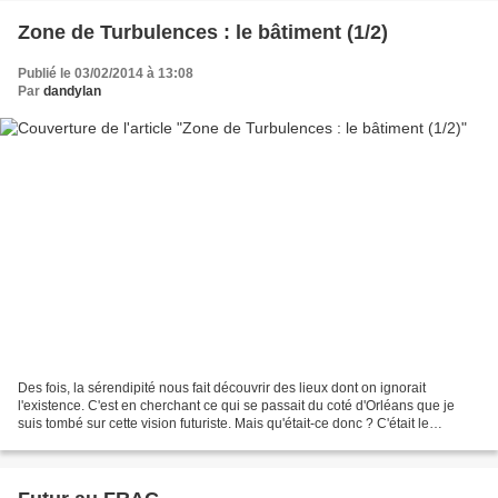
Zone de Turbulences : le bâtiment (1/2)
Publié le 03/02/2014 à 13:08
Par
dandylan
Des fois, la sérendipité nous fait découvrir des lieux dont on ignorait
l'existence. C'est en cherchant ce qui se passait du coté d'Orléans que je
suis tombé sur cette vision futuriste. Mais qu'était-ce donc ? C'était le
nouveau FRAC Centre. Il ne m'en...