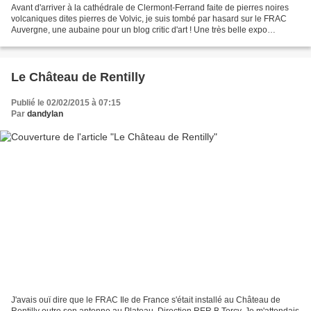
Avant d'arriver à la cathédrale de Clermont-Ferrand faite de pierres noires
volcaniques dites pierres de Volvic, je suis tombé par hasard sur le FRAC
Auvergne, une aubaine pour un blog critic d'art ! Une très belle expo
graphique d'un dénommé Abdelkader...
Le Château de Rentilly
Publié le 02/02/2015 à 07:15
Par
dandylan
J'avais ouï dire que le FRAC Ile de France s'était installé au Château de
Rentilly outre son antenne au Plateau. Direction RER B Torcy. Je m'attendais