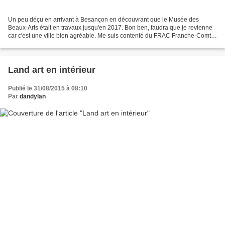
Un peu déçu en arrivant à Besançon en découvrant que le Musée des
Beaux-Arts était en travaux jusqu'en 2017. Bon ben, faudra que je revienne
car c'est une ville bien agréable. Me suis contenté du FRAC Franche-Comté
installé à la Cité des Arts. Deux expos...
Land art en intérieur
Publié le 31/08/2015 à 08:10
Par
dandylan