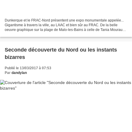
Dunkerque et le FRAC-Nord présentent une expo monumentale appelée...
Gigantisme à travers la ville, au LAAC et bien sûr au FRAC. De la belle
oeuvre graphique sur la plage de Malo-les-Bains à celle de Tania Mouraud
au fin fond du port. Un beau parcours...
Seconde découverte du Nord ou les instants
bizarres
Publié le 13/03/2017 à 07:53
Par
dandylan