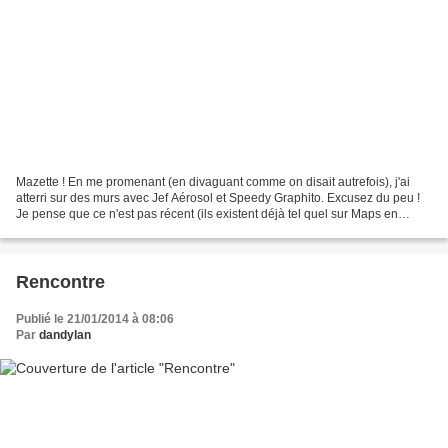
Mazette ! En me promenant (en divaguant comme on disait autrefois), j'ai
atterri sur des murs avec Jef Aérosol et Speedy Graphito. Excusez du peu !
Je pense que ce n'est pas récent (ils existent déjà tel quel sur Maps en
2012) mais quand même !
Rencontre
Publié le 21/01/2014 à 08:06
Par
dandylan