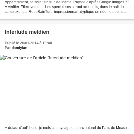
Apparemment, ce serait un truc de Martial Raysse d'après Google Images ??
A vérifier. Effectivement : Les spectateurs seront accueillis, dans le hall du
complexe, par ReLeBainTurc, impressionnant dyptique en néon du peintre
français Martial Raysse dont...
Interlude meldien
Publié le 26/01/2014 à 19:48
Par
dandylan
A défaut d'aut'chose, je mets ce paysage du parc naturel du Pâtis de Meaux :