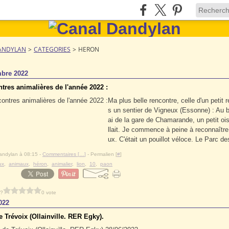
ANDYLAN
>
CATEGORIES
>
HERON
bre 2022
tres animalières de l'année 2022 :
Ma plus belle rencontre, celle d'un petit 
s un sentier de Vigneux (Essonne) : Au 
ai de la gare de Chamarande, un petit oi
llait. Je commence à peine à reconnaître
ux. C'était un pouillot véloce. Le Parc des
andylan à 08:15 -
Commentaires [
…
]
- Permalien [
#
]
ux
,
animaux
,
héron
,
animalier
,
lion
,
10
,
paon
 ?
0 vote
022
 Trévoix (Ollainville. RER Egky).