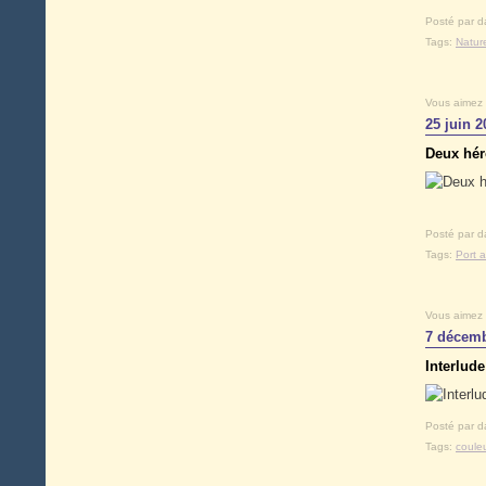
Posté par d
Tags:
Natur
Vous aimez
25 juin 2
Deux hér
Posté par d
Tags:
Port 
Vous aimez
7 décemb
Interlud
Posté par d
Tags:
coule