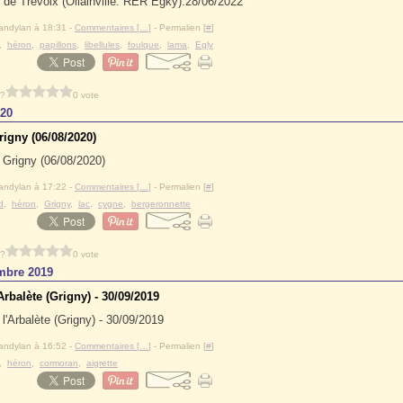
28/06/2022
andylan à 18:31 -
Commentaires [
…
]
- Permalien [
#
]
,
héron
,
papillons
,
libellules
,
foulque
,
lama
,
Egly
 ?
0 vote
020
rigny (06/08/2020)
andylan à 17:22 -
Commentaires [
…
]
- Permalien [
#
]
d
,
héron
,
Grigny
,
lac
,
cygne
,
bergeronnette
 ?
0 vote
mbre 2019
Arbalète (Grigny) - 30/09/2019
andylan à 16:52 -
Commentaires [
…
]
- Permalien [
#
]
,
héron
,
cormoran
,
aigrette