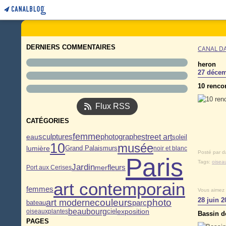
DERNIERS COMMENTAIRES
CANAL D
heron
27 décem
10 rencon
Flux RSS
CATÉGORIES
femme
sculptures
eau
street art
photographe
soleil
10
musée
lumière
murs
Grand Palais
noir et blanc
Posté par d
Paris
Tags:
oisea
Jardin
fleurs
mer
Port aux Cerises
art contemporain
femmes
Vous aimez
28 juin 2
couleurs
photo
art moderne
parc
bateau
beaubourg
exposition
oiseaux
plantes
ciel
Bassin de
PAGES