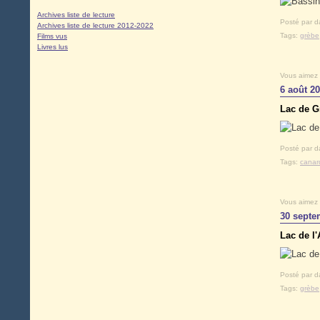
Archives liste de lecture
Posté par d
Archives liste de lecture 2012-2022
Tags:
grèbe
Films vus
Livres lus
Vous aimez
6 août 2
Lac de G
Posté par d
Tags:
canar
Vous aimez
30 septe
Lac de l'
Posté par d
Tags:
grèbe