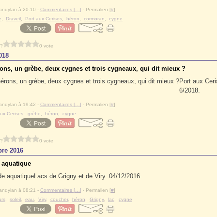
andylan à 20:10 -
Commentaires [
…
]
- Permalien [
#
]
e
,
Draveil
,
Port aux Cerises
,
héron
,
cormoran
,
cygne
 ?
0 vote
018
ons, un grèbe, deux cygnes et trois cygneaux, qui dit mieux ?
Port aux Ceri
6/2018.
andylan à 19:42 -
Commentaires [
…
]
- Permalien [
#
]
aux Cerises
,
grèbe
,
héron
,
cygne
 ?
0 vote
re 2016
e aquatique
Lacs de Grigny et de Viry. 04/12/2016.
andylan à 08:21 -
Commentaires [
…
]
- Permalien [
#
]
urs
,
soleil
,
eau
,
Viry
,
coucher
,
héron
,
Grigny
,
lac
,
cygne