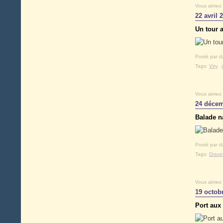
Vous aimez
22 avril 
Un tour a
Posté par d
Tags:
Viry
,
Vous aimez
24 décem
Balade n
Posté par d
Tags:
Dravei
Vous aimez
19 octob
Port aux 