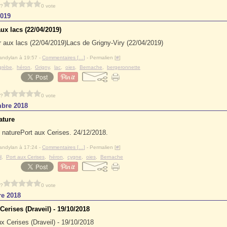
 ?
0 vote
2019
ux lacs (22/04/2019)
Lacs de Grigny-Viry (22/04/2019)
andylan à 19:57 -
Commentaires [
…
]
- Permalien [
#
]
grèbe
,
héron
,
Grigny
,
lac
,
oies
,
Bernache
,
bergeronnette
 ?
0 vote
bre 2018
ature
Port aux Cerises. 24/12/2018.
andylan à 17:24 -
Commentaires [
…
]
- Permalien [
#
]
l
,
Port aux Cerises
,
héron
,
cygne
,
oies
,
Bernache
 ?
0 vote
re 2018
Cerises (Draveil) - 19/10/2018