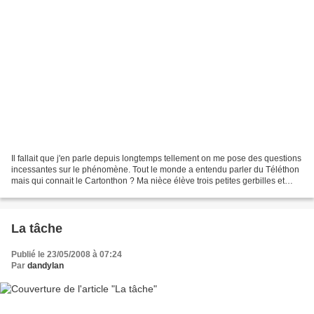
Il fallait que j'en parle depuis longtemps tellement on me pose des questions
incessantes sur le phénomène. Tout le monde a entendu parler du Téléthon
mais qui connait le Cartonthon ? Ma nièce élève trois petites gerbilles et
pour les occuper, elle leur...
La tâche
Publié le 23/05/2008 à 07:24
Par
dandylan