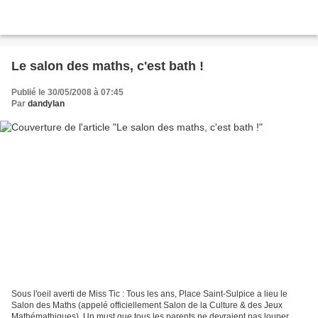
Le salon des maths, c'est bath !
Publié le 30/05/2008 à 07:45
Par
dandylan
Sous l'oeil averti de Miss Tic : Tous les ans, Place Saint-Sulpice a lieu le
Salon des Maths (appelé officiellement Salon de la Culture & des Jeux
Mathémathiques). Un must que tous les parents ne devraient pas louper