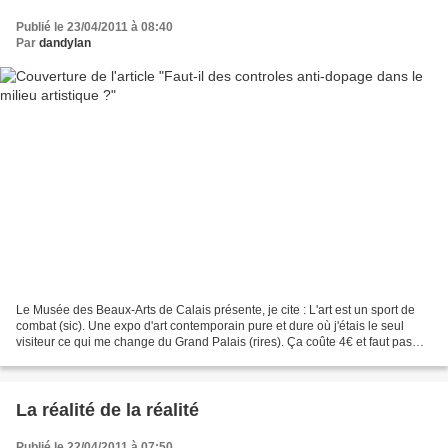
Publié le 23/04/2011 à 08:40
Par
dandylan
Le Musée des Beaux-Arts de Calais présente, je cite : L'art est un sport de
combat (sic). Une expo d'art contemporain pure et dure où j'étais le seul
visiteur ce qui me change du Grand Palais (rires). Ça coûte 4€ et faut pas
être pressé pour que la machine...
La réalité de la réalité
Publié le 22/04/2011 à 07:50