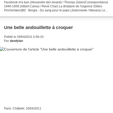
Facebook m'a tuer (Alexandre des Isnards / Thomas Zuber)Correspondance
1946-1959 (Albert Camus / René Char) La dictature de l'urgence (Gilles
Finchelstein)BD : Borgia - Du sang pour le pape (Jodorowski / Manara) Le
balcon (Jean Genêt)Google God (Ariel...
Une belle andouillette à croquer
Publié le 29/04/2011 à 08:10
Par
dandylan
Paris. Châtelet. 16/04/2011