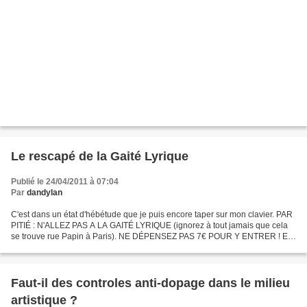
Le rescapé de la Gaité Lyrique
Publié le 24/04/2011 à 07:04
Par
dandylan
C'est dans un état d'hébétude que je puis encore taper sur mon clavier. PAR
PITIÉ : N'ALLEZ PAS A LA GAITÉ LYRIQUE (ignorez à tout jamais que cela
se trouve rue Papin à Paris). NE DÉPENSEZ PAS 7€ POUR Y ENTRER ! ET
SURTOUT, SURTOUT, N'ENTREZ JAMAIS DANS...
Faut-il des controles anti-dopage dans le milieu
artistique ?