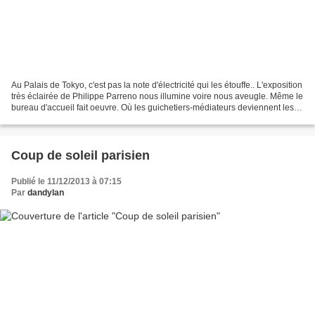
Au Palais de Tokyo, c'est pas la note d'électricité qui les étouffe.. L'exposition
très éclairée de Philippe Parreno nous illumine voire nous aveugle. Même le
bureau d'accueil fait oeuvre. Où les guichetiers-médiateurs deviennent les
ombres d'une caverne...
Coup de soleil parisien
Publié le 11/12/2013 à 07:15
Par
dandylan