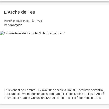
L'Arche de Feu
Publié le 04/03/2015 à 07:21
Par
dandylan
En revenant de Cambrai, il y avait une escale à Douai. Découvert devant la
gare, une oeuvre monumentale surprenante intitulée l'Arche de Feu d'André
Fournelle et Claude Chaussard (2008). Toutes les cinq à dix minutes, des
flammes apparaissaient sur le...