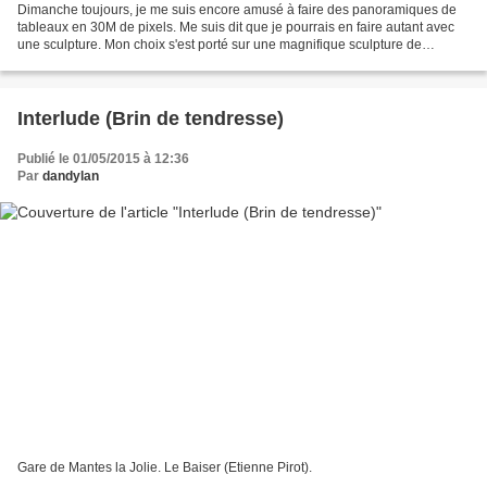
Dimanche toujours, je me suis encore amusé à faire des panoramiques de
tableaux en 30M de pixels. Me suis dit que je pourrais en faire autant avec
une sculpture. Mon choix s'est porté sur une magnifique sculpture de
Zadkine. Jusque là, rien de très passionnant...
Interlude (Brin de tendresse)
Publié le 01/05/2015 à 12:36
Par
dandylan
Gare de Mantes la Jolie. Le Baiser (Etienne Pirot).