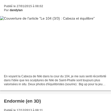
Publié le 27/01/2015 à 08:02
Par
dandylan
En voyant la Cabeza de Niki dans la cour du 104, je me suis senti réconforté
dans l'idée que les sculptures de Niki de Saint-Phalle sont toujours plus
valorisées in situ. Deux photos d'équilibristes (sourire) : Big up pour la jeune
femme du 200 (la caisse)...
Endormie (en 3D)
Publié le 17/12/2013 à 08:11