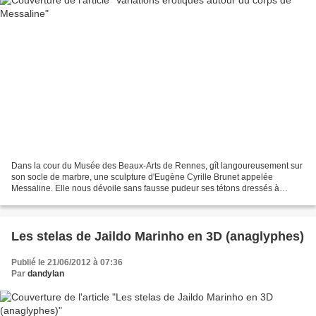
Dans la cour du Musée des Beaux-Arts de Rennes, gît langoureusement sur
son socle de marbre, une sculpture d'Eugène Cyrille Brunet appelée
Messaline. Elle nous dévoile sans fausse pudeur ses tétons dressés à
travers une résille d 'or et s'offre à nos...
Les stelas de Jaildo Marinho en 3D (anaglyphes)
Publié le 21/06/2012 à 07:36
Par
dandylan