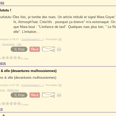
016
ututu !
Des fois, je tombe des nues. Un article intitulé et signé Mara Goyet 
fs, Atmosph’hair, Créa’tifs : pourquoi ça énerve" m'a estomaqué. On
que Mara bout : "L'enfance de lard". Quelques rues plus loin, " Le Ra
elle". L'irritation...
andylan à 08:07 -
Commentaires [
…
]
- Permalien [
#
]
,
devanture
,
Lille
 ?
0 vote
2015
 & elle (devantures mulhousiennes)
andylan à 07:36 -
Commentaires [
…
]
- Permalien [
#
]
ture
,
Mulhouse
 ?
0 vote
15