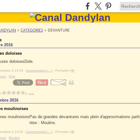
ANDYLAN
>
CATEGORIES
>
DEVANTURE
e
re 2016
es doloises
Dole.
andylan à 12:03 -
Commentaires [
…
]
- Permalien [
#
]
ture
,
Dole
 ?
0 vote
mbre 2016
s moulinoises
Pas de grandes devantures mais plein d'approximations par
ntes : Moulins.
andylan à 14:00 -
Commentaires [
…
]
- Permalien [
#
]
ture
,
Moulins