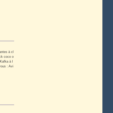
ntes à cl
ck coco o
 Kafka à l
ous : Avi