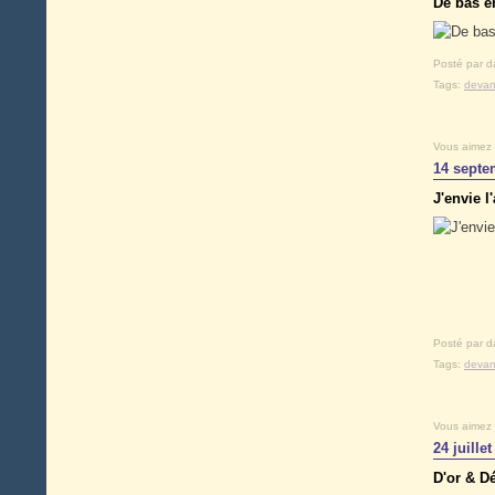
De bas e
Posté par d
Tags:
devan
Vous aimez
14 septe
J'envie l
Posté par d
Tags:
devan
Vous aimez
24 juille
D'or & D