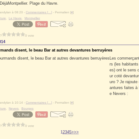
Montpellier. Plage du Havre.
andylan à 08:20 -
Commentaires [
…
]
- Permalien [
#
]
ture
,
Le Havre
,
Montpellier
 ?
0 vote
014
mands disent, le beau Bar at autres devantures berruyères
Les commerçant
rs (les habitant
es) ont le sens 
ur coté devantur
uro ? Je rajoute
antures faites à 
e Nevers :
andylan à 10:14 -
Commentaires [
…
]
- Permalien [
#
]
ture
,
Nevers
,
Bourges
 ?
0 vote
1
2
3
4
5
>
>>