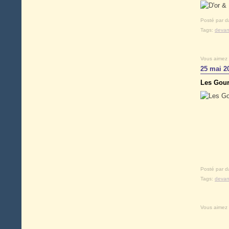
Posté par d
Tags:
devan
Vous aimez
25 mai 2
Les Gour
Posté par d
Tags:
devan
Vous aimez