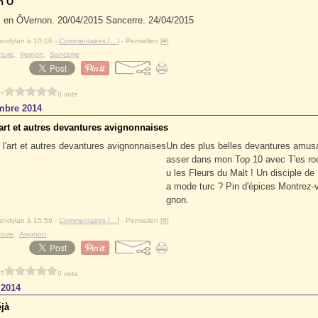
n Ô
Vernon. 20/04/2015 Sancerre. 24/04/2015
andylan à 10:16 -
Commentaires [
…
]
- Permalien [
#
]
ture
,
Vernon
,
Sancerre
 ?
0 vote
mbre 2014
'art et autres devantures avignonnaises
Un des plus belles devantures amusa
asser dans mon Top 10 avec T'es ro
u les Fleurs du Malt ! Un disciple de
a mode turc ? Pin d'épices Montrez-v
gnon.
andylan à 15:59 -
Commentaires [
…
]
- Permalien [
#
]
ture
,
Avignon
 ?
0 vote
t 2014
éjà