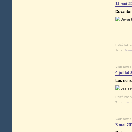
11 mai 2
Devanturl
Posté par d
Tags:
Reims
Vous aimez
4 juillet 
Les sens
Posté par d
Tags:
devan
Vous aimez
3 mai 20