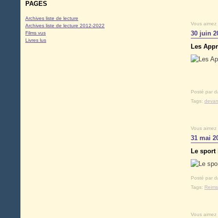
PAGES
Archives liste de lecture
Vous aimez
Archives liste de lecture 2012-2022
30 juin 2
Films vus
Livres lus
Les Appr
Posté par d
Tags:
devan
Vous aimez
31 mai 2
Le sport
Posté par d
Tags:
Reims
Vous aimez