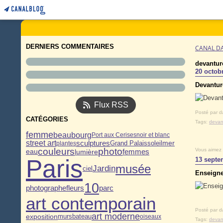
DERNIERS COMMENTAIRES
CANAL D
devantur
20 octob
Devantur
Flux RSS
Posté par d
CATÉGORIES
Tags:
devan
femme
beaubourg
Port aux Cerises
noir et blanc
sculptures
street art
Grand Palais
soleil
mer
plantes
couleurs
photo
Vous aimez
eau
femmes
lumière
Paris
13 septe
musée
Jardin
ciel
Enseigne
10
photographe
fleurs
parc
art contemporain
Posté par d
art moderne
exposition
murs
bateau
oiseaux
Tags:
devan