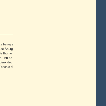
s berruye
s de Bourg
de l'humo
e : Au be
 deux dev
l'escale d