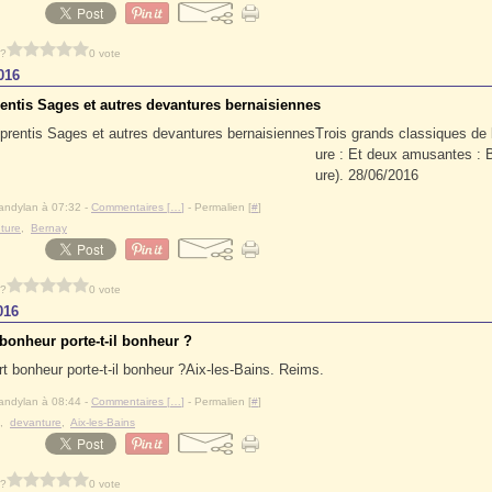
 ?
0 vote
016
entis Sages et autres devantures bernaisiennes
Trois grands classiques de 
ure : Et deux amusantes : 
ure). 28/06/2016
andylan à 07:32 -
Commentaires [
…
]
- Permalien [
#
]
ture
,
Bernay
 ?
0 vote
016
 bonheur porte-t-il bonheur ?
Aix-les-Bains. Reims.
andylan à 08:44 -
Commentaires [
…
]
- Permalien [
#
]
,
devanture
,
Aix-les-Bains
 ?
0 vote