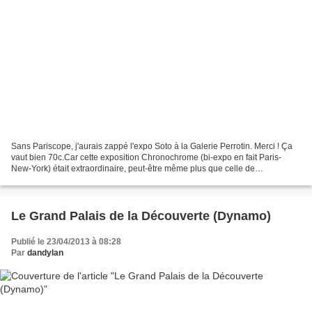
Sans Pariscope, j'aurais zappé l'expo Soto à la Galerie Perrotin. Merci ! Ça
vaut bien 70c.Car cette exposition Chronochrome (bi-expo en fait Paris-
New-York) était extraordinaire, peut-être même plus que celle de
Beaubourg, l'an dernier. J'ai adoré. Certes,...
Le Grand Palais de la Découverte (Dynamo)
Publié le 23/04/2013 à 08:28
Par
dandylan