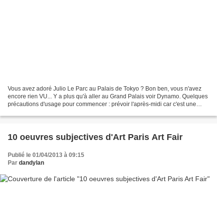
Vous avez adoré Julio Le Parc au Palais de Tokyo ? Bon ben, vous n'avez
encore rien VU... Y a plus qu'à aller au Grand Palais voir Dynamo. Quelques
précautions d'usage pour commencer : prévoir l'après-midi car c'est une
expo immense (pour cause, il y...
10 oeuvres subjectives d'Art Paris Art Fair
Publié le 01/04/2013 à 09:15
Par
dandylan