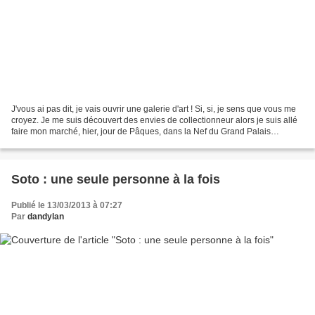
J'vous ai pas dit, je vais ouvrir une galerie d'art ! Si, si, je sens que vous me
croyez. Je me suis découvert des envies de collectionneur alors je suis allé
faire mon marché, hier, jour de Pâques, dans la Nef du Grand Palais
pendant le très snob Art...
Soto : une seule personne à la fois
Publié le 13/03/2013 à 07:27
Par
dandylan