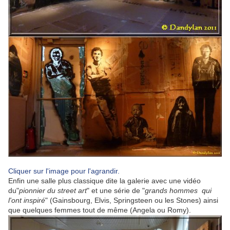
Cliquer sur l'image pour l'agrandir.
Enfin une salle plus classique dite la galerie avec une vidéo
du"
pionnier du street art
" et une série de "
grands hommes qui
l'ont inspiré
" (Gainsbourg, Elvis, Springsteen ou les Stones) ainsi
que quelques femmes tout de même (Angela ou Romy).