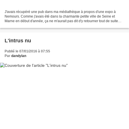
J'avais récupéré une pub dans ma médiathèque à propos d'une expo à
Nemours. Comme j'avais été dans la charmante petite ville de Seine et
Marne en début d'année, ça ne m'aurait pas dit d'y retourner tout de suite
mais en voyant les tableaux plutôt érotiques...
L'intrus nu
Publié le 07/01/2016 à 07:55
Par
dandylan