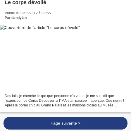
Le corps dévoilé
Publié le 08/05/2012 à 08:55
Par
dandylan
Des fois, je cherche l'expo que personne n'a vue et je me suis dit que
l'exposition Le Corps Découvert à l'IMA était passée inaperçue. Que nenni !
Après le porno chic au Grand Palais et les maisons closes au Musée
d'Orsay, c'est dans un musée plus inattendu...
Page suivante >