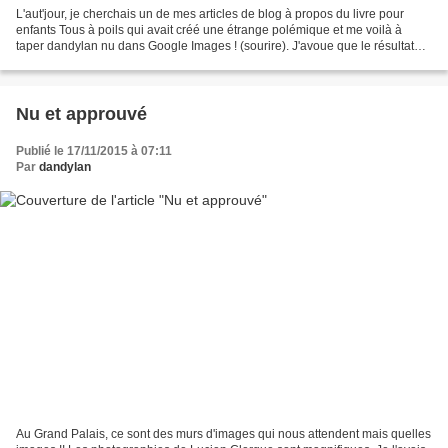
L'aut'jour, je cherchais un de mes articles de blog à propos du livre pour
enfants Tous à poils qui avait créé une étrange polémique et me voilà à
taper dandylan nu dans Google Images ! (sourire). J'avoue que le résultat
est plutôt titillant !! J'imagine...
Nu et approuvé
Publié le 17/11/2015 à 07:11
Par
dandylan
Au Grand Palais, ce sont des murs d'images qui nous attendent mais quelles