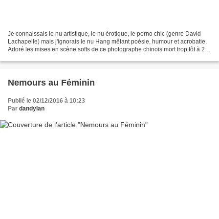
Je connaissais le nu artistique, le nu érotique, le porno chic (genre David
Lachapelle) mais j'ignorais le nu Hang mêlant poésie, humour et acrobatie.
Adoré les mises en scène softs de ce photographe chinois mort trop tôt à 29
ans. Une oeuvre fulgurante...
Nemours au Féminin
Publié le 02/12/2016 à 10:23
Par
dandylan