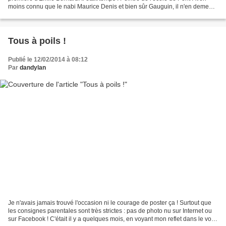
moins connu que le nabi Maurice Denis et bien sûr Gauguin, il n'en demeure
pas moins un grand artiste...
Tous à poils !
Publié le 12/02/2014 à 08:12
Par
dandylan
Je n'avais jamais trouvé l'occasion ni le courage de poster ça ! Surtout que
les consignes parentales sont très strictes : pas de photo nu sur Internet ou
sur Facebook ! C'était il y a quelques mois, en voyant mon reflet dans le volet