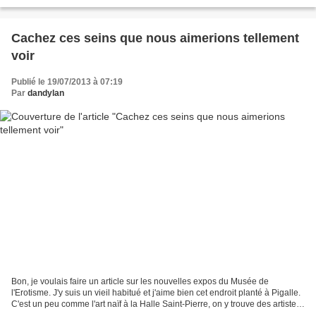
derrière la vitre...
Cachez ces seins que nous aimerions tellement
voir
Publié le 19/07/2013 à 07:19
Par
dandylan
Bon, je voulais faire un article sur les nouvelles expos du Musée de
l'Erotisme. J'y suis un vieil habitué et j'aime bien cet endroit planté à Pigalle.
C'est un peu comme l'art naïf à la Halle Saint-Pierre, on y trouve des artistes
souvent à la marge...