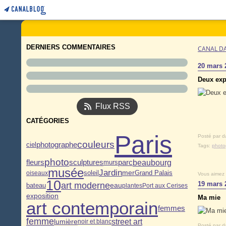
DERNIERS COMMENTAIRES
CANAL D
20 mars 
Deux exp
Flux RSS
CATÉGORIES
Paris
Posté par d
couleurs
photographe
ciel
Tags:
photo
photo
sculptures
beaubourg
fleurs
murs
parc
musée
Jardin
soleil
mer
Grand Palais
oiseaux
Vous aimez
10
19 mars 
art moderne
eau
bateau
plantes
Port aux Cerises
exposition
Ma mie
art contemporain
femmes
femme
street art
lumière
noir et blanc
Posté par d