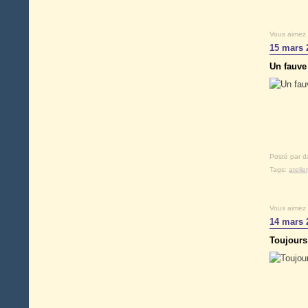
Vous aimez
15 mars 
Un fauve
Posté par d
Tags:
atelier
Vous aimez
14 mars 
Toujours 