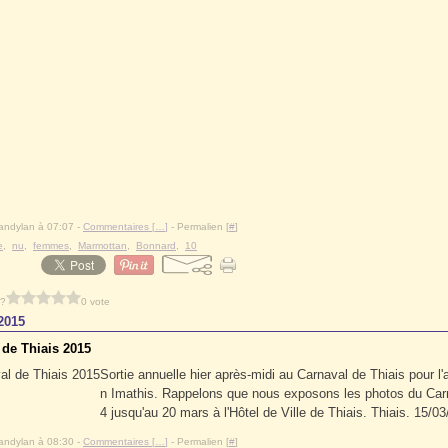
andylan à 07:07 -
Commentaires [
…
]
- Permalien [
#
]
e
,
nu
,
femmes
,
Marmottan
,
Bonnard
,
10
 ?
0 vote
2015
 de Thiais 2015
Sortie annuelle hier après-midi au Carnaval de Thiais pour l'
n Imathis. Rappelons que nous exposons les photos du Car
4 jusqu'au 20 mars à l'Hôtel de Ville de Thiais. Thiais. 15/0
andylan à 08:30 -
Commentaires [
…
]
- Permalien [
#
]