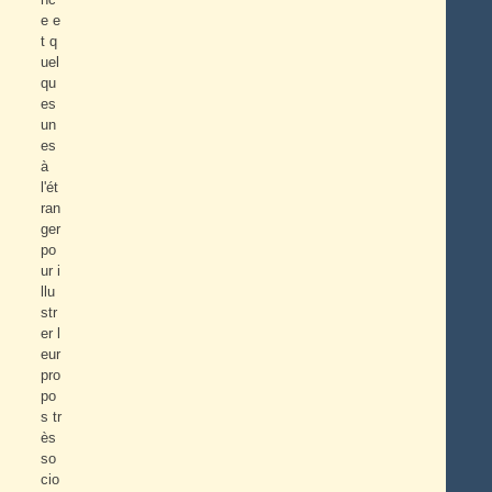
e e
t q
uel
qu
es
un
es
à
l'ét
ran
ger
po
ur i
llu
str
er l
eur
pro
po
s tr
ès
so
cio