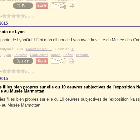
 ?
0 vote
2015
hoto de Lyon
Ouf ! Fini mon album de Lyon avec la visite du Musée des Con
andylan à 07:36 -
Commentaires [
…
]
- Permalien [
#
]
e
,
Lyon
,
Fourvière
,
Confluences
,
Rhône
,
Saône
,
basilique
 ?
0 vote
2015
s filles bien propres sur elle ou 10 oeuvres subjectives de l'exposition 
ime au Musée Marmottan