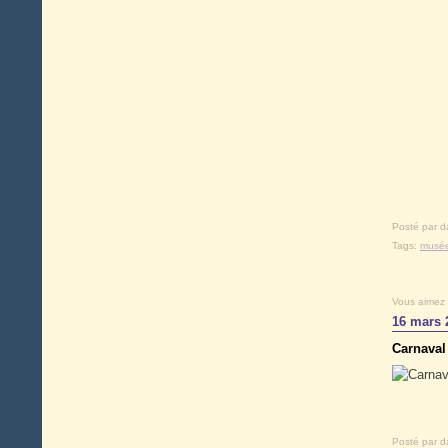
Posté par d
Tags:
musé
Vous aimez
16 mars 
Carnaval
Posté par d