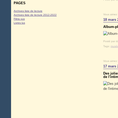
PAGES
Archives liste de lecture
Vous aimez
Archives liste de lecture 2012-2022
Films vus
18 mars 
Livres lus
Album-p
Posté par d
Tags:
musé
Vous aimez
17 mars 
Des jolie
de l'int