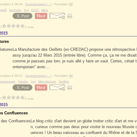
andylan à 08:44 -
Commentaires [
…
]
- Permalien [
#
]
graff
,
pochoirs
,
Ivry
,
C215
,
Alice
 ?
0 vote
2015
tures
La Manufacture des Oeillets (ex-CREDAC) propose une rétrospective 
assy jusqu'au 22 Mars 2015 (entrée libre). Comme ça, ça ne me disait
comme je passais pas loin, je suis allé y faire un saut. Certes, cétait t
ontemporain" avec...
andylan à 09:31 -
Commentaires [
…
]
- Permalien [
#
]
ontemporain
,
Credac
,
Ivry
,
Manufacture
,
Oeillets
 ?
0 vote
2015
s Confluences
Le blog critic d'art devient un globe trotter critic d'art et me 
n, curieux comme pas deux pour visiter le nouveau Musée 
uences ! Un beau vaisseau au confluent du Rhône et de la 