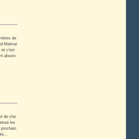
ombres de
eil-Malmai
et c'est
nt abusiv
nt de cho
rtout les
 prochain
és...