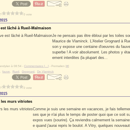
 ?
0 vote
2015
 est lâché à Rueil-Malmaison
Je ne pensais pas être ébloui par les toiles s
Maurice de Vlaminck. L'Atelier Grognard à Ru
son y expose une centaine d'oeuvres du fauve 
superbe ! A voir absolument. Les photos y éta
ement interdites (la plupart des...
andylan à 08:54 -
Commentaires [
…
]
- Permalien [
#
]
,
fauve
,
Rueil
,
Grognard
,
De Vlaminck
 ?
0 vote
2015
les murs vitriotes
Comme je suis une semaine en vacances, je fais telleme
ses que je n'ai plus le temps de poster quoi que ce soit su
expos vues (sourire). Ça reviendra calmement la semaine
e quand j'aurai repris le boulot. A Vitry, quelques nouveaut