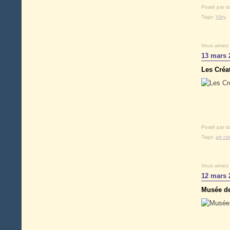
Posté par d
Tags:
Vitry
,
Vous aimez
13 mars 
Les Créa
Posté par d
Tags:
art c
Vous aimez
12 mars 
Musée de