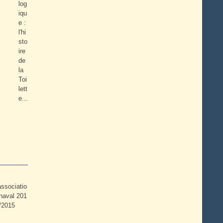
log
iqu
e :
l'hi
sto
ire
de
la
Toi
lett
e...
associatio
naval 201
3/2015