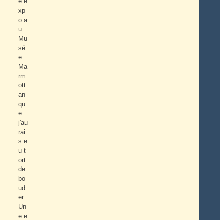
e e
xp
o a
u
Mu
sé
e
Ma
rm
ott
an
qu
e
j'au
rai
s e
u t
ort
de
bo
ud
er.
Un
e e