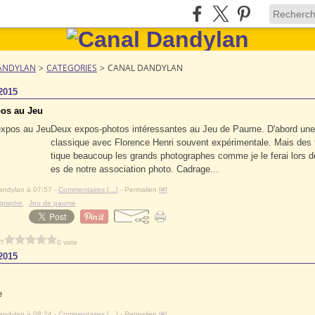
ANDYLAN
>
CATEGORIES
>
CANAL DANDYLAN
2015
os au Jeu
Deux expos-photos intéressantes au Jeu de Paume. D'abord une
classique avec Florence Henri souvent expérimentale. Mais des fo
tique beaucoup les grands photographes comme je le ferai lors 
es de notre association photo. Cadrage...
andylan à 07:57 -
Commentaires [
…
]
- Permalien [
#
]
graphe
,
Jeu de paume
 ?
0 vote
2015
andylan à 08:24 -
Commentaires [
…
]
- Permalien [
#
]