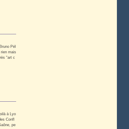
Bruno Pél
 rien mais
rès "art c
voilà à Lyo
des Confl
Saône, pe