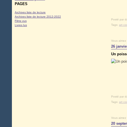
PAGES
Archives liste de lecture
Archives liste de lecture 2012-2022
Posté par d
Films vus
Tags:
art c
Livres lus
Vous aimez
26 janvie
Un poiss
Posté par d
Tags:
art c
Vous aimez
20 septe