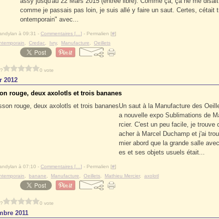
assy jusqu'au 22 Mars 2015 (entrée libre). Comme ça, ça ne me disait
comme je passais pas loin, je suis allé y faire un saut. Certes, cétait t
ontemporain" avec...
andylan à 09:31 -
Commentaires [
…
]
- Permalien [
#
]
ontemporain
,
Credac
,
Ivry
,
Manufacture
,
Oeillets
 ?
0 vote
r 2012
on rouge, deux axolotls et trois bananes
Un saut à la Manufacture des Oeille
a nouvelle expo Sublimations de M
rcier. C'est un peu facile, je trouve 
acher à Marcel Duchamp et j'ai tro
mier abord que la grande salle ave
es et ses objets usuels était...
andylan à 07:10 -
Commentaires [
…
]
- Permalien [
#
]
ontemporain
,
banane
,
Manufacture
,
Oeillets
,
Mathieu Mercier
,
axolotl
 ?
0 vote
mbre 2011