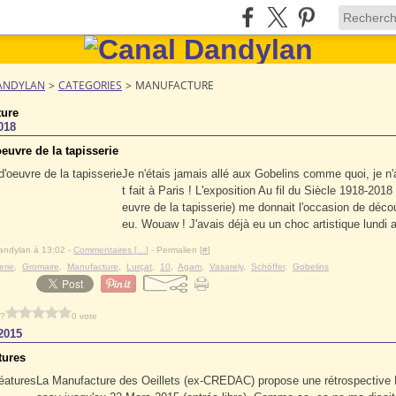
ANDYLAN
>
CATEGORIES
>
MANUFACTURE
ure
018
euvre de la tapisserie
Je n'étais jamais allé aux Gobelins comme quoi, je n'
t fait à Paris ! L'exposition Au fil du Siècle 1918-2018
euvre de la tapisserie) me donnait l'occasion de découv
eu. Wouaw ! J'avais déjà eu un choc artistique lundi a
andylan à 13:02 -
Commentaires [
…
]
- Permalien [
#
]
erie
,
Gromaire
,
Manufacture
,
Lurçat
,
10
,
Agam
,
Vasarely
,
Schöffer
,
Gobelins
 ?
0 vote
2015
tures
La Manufacture des Oeillets (ex-CREDAC) propose une rétrospective 