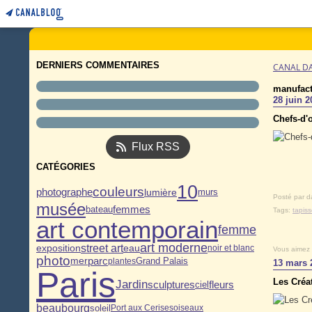
DERNIERS COMMENTAIRES
CANAL D
manufact
28 juin 2
Chefs-d'o
Flux RSS
CATÉGORIES
10
couleurs
photographe
lumière
murs
Posté par d
musée
femmes
bateau
Tags:
tapiss
art contemporain
femme
art moderne
street art
eau
exposition
noir et blanc
Vous aimez
photo
parc
mer
Grand Palais
plantes
13 mars 
Paris
Les Créa
Jardin
sculptures
fleurs
ciel
beaubourg
soleil
Port aux Cerises
oiseaux