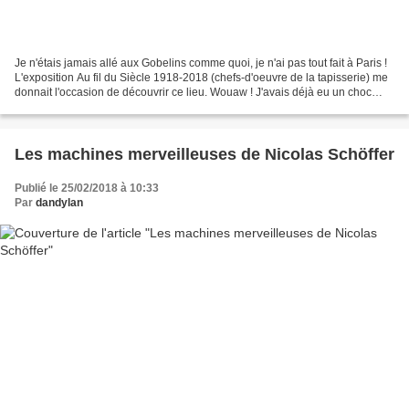
Je n'étais jamais allé aux Gobelins comme quoi, je n'ai pas tout fait à Paris !
L'exposition Au fil du Siècle 1918-2018 (chefs-d'oeuvre de la tapisserie) me
donnait l'occasion de découvrir ce lieu. Wouaw ! J'avais déjà eu un choc
artistique lundi au Petit...
Les machines merveilleuses de Nicolas Schöffer
Publié le 25/02/2018 à 10:33
Par
dandylan